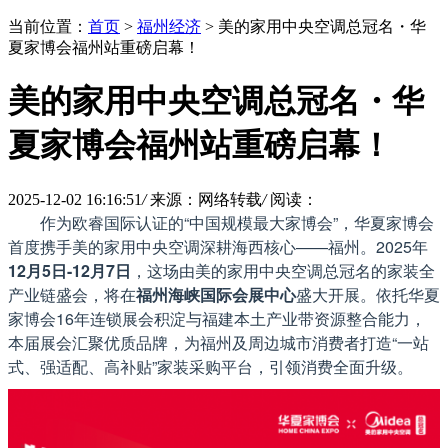
当前位置：
首页
>
福州经济
> 美的家用中央空调总冠名・华
夏家博会福州站重磅启幕！
美的家用中央空调总冠名・华
夏家博会福州站重磅启幕！
2025-12-02 16:16:51
/
来源：网络转载
/
阅读：
作为欧睿国际认证的“中国规模最大家博会”，华夏家博会
首度携手美的家用中央空调深耕海西核心——福州。2025年
12月5日-12月7日
，这场由美的家用中央空调总冠名的家装全
产业链盛会，将在
福州海峡国际会展中心
盛大开展。依托华夏
家博会16年连锁展会积淀与福建本土产业带资源整合能力，
本届展会汇聚优质品牌，为福州及周边城市消费者打造“一站
式、强适配、高补贴”家装采购平台，引领消费全面升级。