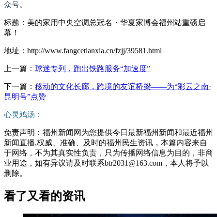
众号。
标题：美的家用中央空调总冠名・华夏家博会福州站重磅启
幕！
地址：http://www.fangcetianxia.cn/fzjj/39581.html
上一篇：
球迷专列，跑出铁路服务“加速度”
下一篇：
移动的文化长廊，跨境的友谊桥梁——为“彩云之南·
昆明号”点赞
心灵鸡汤：
免责声明：福州新闻网为您提供今日最新福州新闻和最近福州
新闻直播,权威、准确、及时的福州民生资讯，本篇内容来自
于网络，不为其真实性负责，只为传播网络信息为目的，非商
业用途，如有异议请及时联系btr2031@163.com，本人将予以
删除。
看了又看的资讯