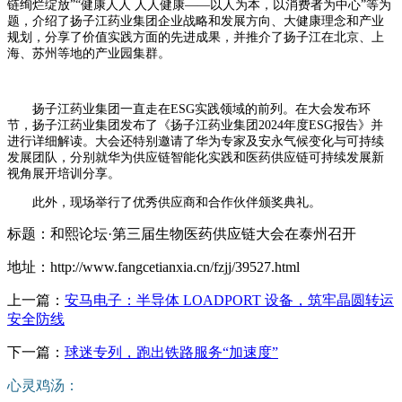
链绚烂绽放”“健康人人 人人健康——以人为本，以消费者为中心”等为
题，介绍了扬子江药业集团企业战略和发展方向、大健康理念和产业
规划，分享了价值实践方面的先进成果，并推介了扬子江在北京、上
海、苏州等地的产业园集群。
扬子江药业集团一直走在ESG实践领域的前列。在大会发布环
节，扬子江药业集团发布了《扬子江药业集团2024年度ESG报告》并
进行详细解读。大会还特别邀请了华为专家及安永气候变化与可持续
发展团队，分别就华为供应链智能化实践和医药供应链可持续发展新
视角展开培训分享。
此外，现场举行了优秀供应商和合作伙伴颁奖典礼。
标题：和熙论坛·第三届生物医药供应链大会在泰州召开
地址：http://www.fangcetianxia.cn/fzjj/39527.html
上一篇：
安马电子：半导体 LOADPORT 设备，筑牢晶圆转运
安全防线
下一篇：
球迷专列，跑出铁路服务“加速度”
心灵鸡汤：