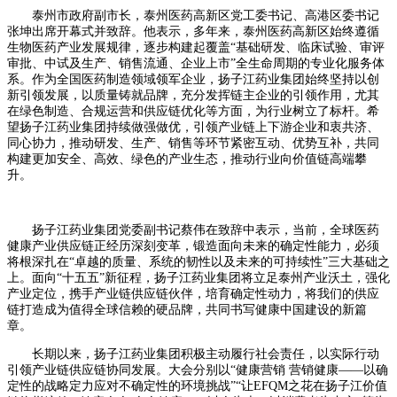
泰州市政府副市长，泰州医药高新区党工委书记、高港区委书记
张坤出席开幕式并致辞。他表示，多年来，泰州医药高新区始终遵循
生物医药产业发展规律，逐步构建起覆盖“基础研发、临床试验、审评
审批、中试及生产、销售流通、企业上市”全生命周期的专业化服务体
系。作为全国医药制造领域领军企业，扬子江药业集团始终坚持以创
新引领发展，以质量铸就品牌，充分发挥链主企业的引领作用，尤其
在绿色制造、合规运营和供应链优化等方面，为行业树立了标杆。希
望扬子江药业集团持续做强做优，引领产业链上下游企业和衷共济、
同心协力，推动研发、生产、销售等环节紧密互动、优势互补，共同
构建更加安全、高效、绿色的产业生态，推动行业向价值链高端攀
升。
扬子江药业集团党委副书记蔡伟在致辞中表示，当前，全球医药
健康产业供应链正经历深刻变革，锻造面向未来的确定性能力，必须
将根深扎在“卓越的质量、系统的韧性以及未来的可持续性”三大基础之
上。面向“十五五”新征程，扬子江药业集团将立足泰州产业沃土，强化
产业定位，携手产业链供应链伙伴，培育确定性动力，将我们的供应
链打造成为值得全球信赖的硬品牌，共同书写健康中国建设的新篇
章。
长期以来，扬子江药业集团积极主动履行社会责任，以实际行动
引领产业链供应链协同发展。大会分别以“健康营销 营销健康——以确
定性的战略定力应对不确定性的环境挑战”“让EFQM之花在扬子江价值