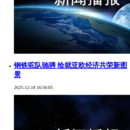
钢铁驼队驰骋 绘就亚欧经济共荣新图
景
2025-12-18 16:56:05