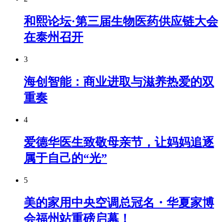
和熙论坛·第三届生物医药供应链大会
在泰州召开
3
海创智能：商业进取与滋养热爱的双
重奏
4
爱德华医生致敬母亲节，让妈妈追逐
属于自己的“光”
5
美的家用中央空调总冠名・华夏家博
会福州站重磅启幕！