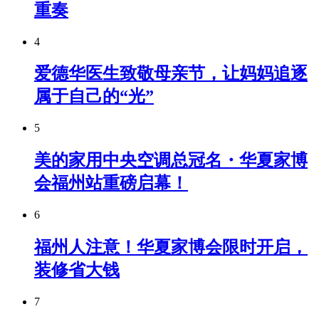
重奏
4
爱德华医生致敬母亲节，让妈妈追逐
属于自己的“光”
5
美的家用中央空调总冠名・华夏家博
会福州站重磅启幕！
6
福州人注意！华夏家博会限时开启，
装修省大钱
7