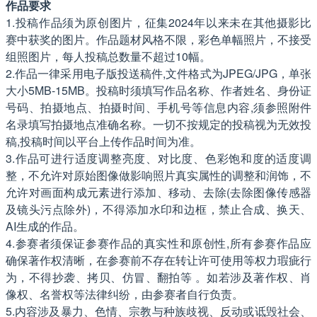
作品要求
1.投稿作品须为原创图片，征集2024年以来未在其他摄影比
赛中获奖的图片。作品题材风格不限，彩色单幅照片，不接受
组照图片，每人投稿总数量不超过10幅。
2.作品一律采用电子版投送稿件,文件格式为JPEG/JPG，单张
大小5MB-15MB。投稿时须填写作品名称、作者姓名、身份证
号码、拍摄地点、拍摄时间、手机号等信息内容,须参照附件
名录填写拍摄地点准确名称。一切不按规定的投稿视为无效投
稿,投稿时间以平台上传作品时间为准。
3.作品可进行适度调整亮度、对比度、色彩饱和度的适度调
整，不允许对原始图像做影响照片真实属性的调整和润饰，不
允许对画面构成元素进行添加、移动、去除(去除图像传感器
及镜头污点除外)，不得添加水印和边框，禁止合成、换天、
AI生成的作品。
4.参赛者须保证参赛作品的真实性和原创性,所有参赛作品应
确保著作权清晰，在参赛前不存在转让许可使用等权力瑕疵行
为，不得抄袭、拷贝、仿冒、翻拍等 。如若涉及著作权、肖
像权、名誉权等法律纠纷，由参赛者自行负责。
5.内容涉及暴力、色情、宗教与种族歧视、反动或诋毁社会、