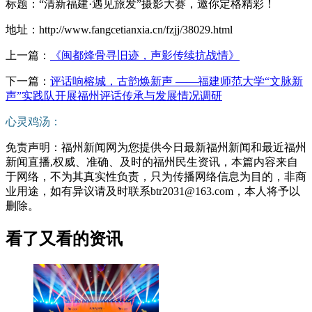
标题：“清新福建·遇见旅发”摄影大赛，邀你定格精彩！
地址：http://www.fangcetianxia.cn/fzjj/38029.html
上一篇：
《闽都烽骨寻旧迹，声影传续抗战情》
下一篇：
评话响榕城，古韵焕新声 ——福建师范大学“文脉新
声”实践队开展福州评话传承与发展情况调研
心灵鸡汤：
免责声明：福州新闻网为您提供今日最新福州新闻和最近福州
新闻直播,权威、准确、及时的福州民生资讯，本篇内容来自
于网络，不为其真实性负责，只为传播网络信息为目的，非商
业用途，如有异议请及时联系btr2031@163.com，本人将予以
删除。
看了又看的资讯