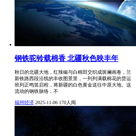
钢铁驼铃载棉香 北疆秋色映丰年
秋日的北疆大地，红辣椒与白棉田交织成斑斓画卷，兰
新铁路西段沿线的丰收图景里，一列列满载棉花的货运
班列正鸣笛启程，将新疆的白色黄金送往中原大地。这
流动的钢铁脉络，不
福州经济
2025-11-06
170人阅