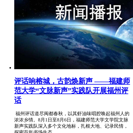
评话响榕城，古韵焕新声 ——福建师
范大学“文脉新声”实践队开展福州评
话
​ 福州评话道尽闽都春秋，以其虾油味唱腔唤起福州人的
浓浓乡情。8月1日至8月6日，福建师范大学文学院文脉
新声实践队深入多个文化地标，扎根大地、记录民情，
探密百年书场生态