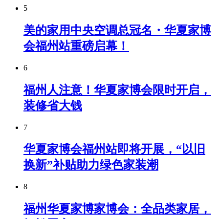
5
美的家用中央空调总冠名・华夏家博
会福州站重磅启幕！
6
福州人注意！华夏家博会限时开启，
装修省大钱
7
华夏家博会福州站即将开展，“以旧
换新”补贴助力绿色家装潮
8
福州华夏家博家博会：全品类家居，