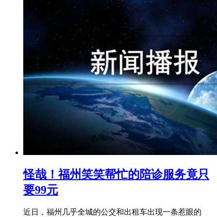
怪哉！福州笑笑帮忙的陪诊服务竟只
要99元
近日，福州几乎全城的公交和出租车出现一条惹眼的