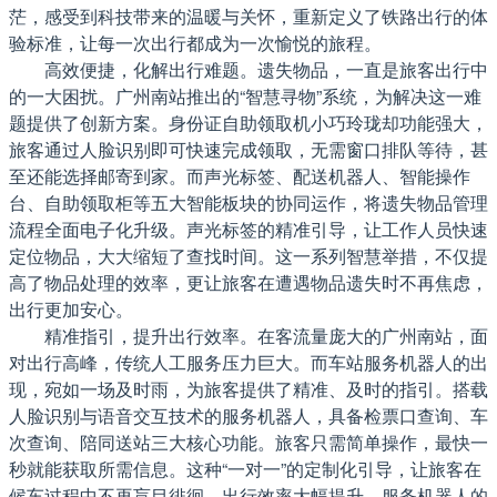
茫，感受到科技带来的温暖与关怀，重新定义了铁路出行的体
验标准，让每一次出行都成为一次愉悦的旅程。
高效便捷，化解出行难题。遗失物品，一直是旅客出行中
的一大困扰。广州南站推出的“智慧寻物”系统，为解决这一难
题提供了创新方案。身份证自助领取机小巧玲珑却功能强大，
旅客通过人脸识别即可快速完成领取，无需窗口排队等待，甚
至还能选择邮寄到家。而声光标签、配送机器人、智能操作
台、自助领取柜等五大智能板块的协同运作，将遗失物品管理
流程全面电子化升级。声光标签的精准引导，让工作人员快速
定位物品，大大缩短了查找时间。这一系列智慧举措，不仅提
高了物品处理的效率，更让旅客在遭遇物品遗失时不再焦虑，
出行更加安心。
精准指引，提升出行效率。在客流量庞大的广州南站，面
对出行高峰，传统人工服务压力巨大。而车站服务机器人的出
现，宛如一场及时雨，为旅客提供了精准、及时的指引。搭载
人脸识别与语音交互技术的服务机器人，具备检票口查询、车
次查询、陪同送站三大核心功能。旅客只需简单操作，最快一
秒就能获取所需信息。这种“一对一”的定制化引导，让旅客在
候车过程中不再盲目徘徊，出行效率大幅提升。服务机器人的