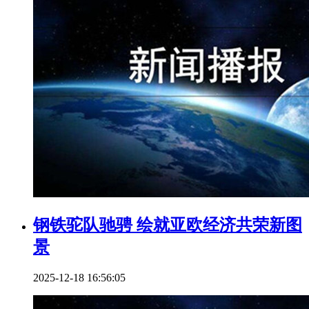
钢铁驼队驰骋 绘就亚欧经济共荣新图
景
2025-12-18 16:56:05