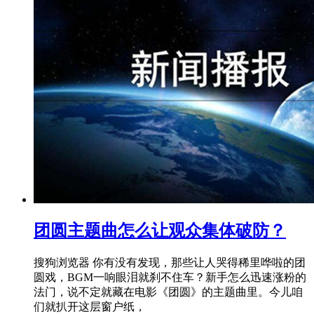
团圆主题曲怎么让观众集体破防？
搜狗浏览器 你有没有发现，那些让人哭得稀里哗啦的团
圆戏，BGM一响眼泪就刹不住车？新手怎么迅速涨粉的
法门，说不定就藏在电影《团圆》的主题曲里。今儿咱
们就扒开这层窗户纸，