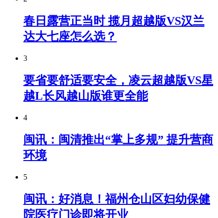
春日露营正当时 揽月超越版VS汉兰
达大七座怎么选？
3
要省要舒适要安全，凌云超越版VS星
越L长风越山版谁更全能
4
闽讯：闽清推出“掌上多规” 提升营商
环境
5
闽讯：好消息！福州仓山区妇幼保健
院医疗门诊即将开业