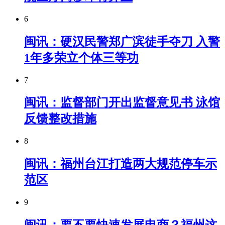
6
闽讯：硬汉民警郑广滨徒手夺刀 入警
1年多荣立个体三等功
7
闽讯：监督部门开出监督意见书 泳馆
反馈整改措施
8
闽讯：​福州台江打造两大规范停车示
范区
9