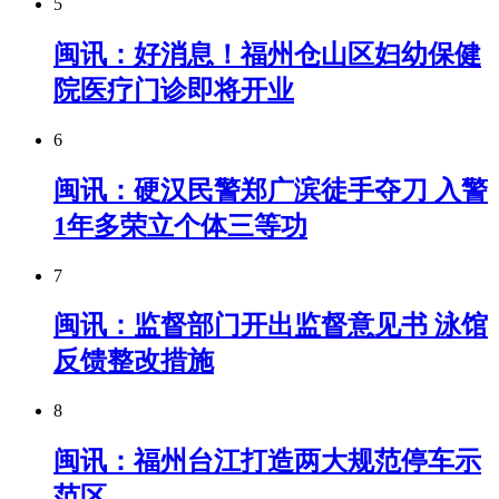
5
闽讯：好消息！福州仓山区妇幼保健
院医疗门诊即将开业
6
闽讯：硬汉民警郑广滨徒手夺刀 入警
1年多荣立个体三等功
7
闽讯：监督部门开出监督意见书 泳馆
反馈整改措施
8
闽讯：​福州台江打造两大规范停车示
范区