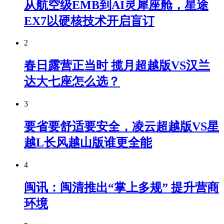
从航空级EMB到AI灵犀座舱，星途
EX7以硬核技术开启盲订
2
春日露营正当时 揽月超越版VS汉兰
达大七座怎么选？
3
要省要舒适要安全，凌云超越版VS星
越L长风越山版谁更全能
4
闽讯：闽清推出“掌上多规” 提升营商
环境