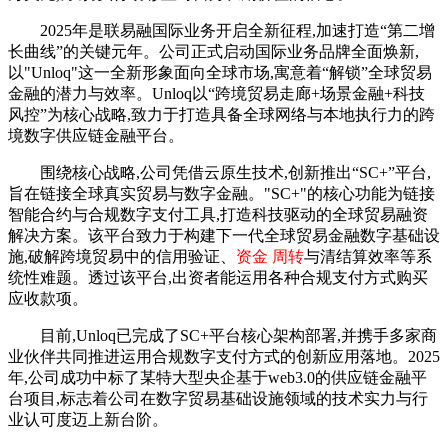
2025年是联易融国际业务开启全新征程,加速打造“第二增
长曲线”的关键元年。公司正式启动国际业务品牌全面焕新,
以"Unloq"这一全新形象面向全球市场,寓意着“解锁”全球贸易
金融的潜力与效率。Unloq以“跨境贸易走廊+场景金融+科技
风控”为核心战略,致力于打造具备全球网络与本地执行力的跨
境数字供应链金融平台。
围绕核心战略,公司凭借云原生技术,创新推出“SC+”平台,
旨在链接全球真实贸易与数字金融。"SC+"的核心功能为链接
智能合约与合规数字支付工具,打造科技驱动的全球贸易融资
解决方案。该平台致力于构建下一代全球贸易金融数字基础设
施,破解跨境贸易中的信用验证、
资金 周转
与清结算效率等系
统性难题。透过该平台,出资者能运用各种合规支付方式购买
应收款项。
目前,Unloq已完成了SC+平台核心架构部署,并携手多家商
业伙伴共同推进运用合规数字支付方式的创新应用落地。2025
年,公司成功中标了某特大型央企基于web3.0的供应链金融平
台项目,标志着公司在数字贸易基础设施领域的技术实力与行
业认可度迈上新台阶。