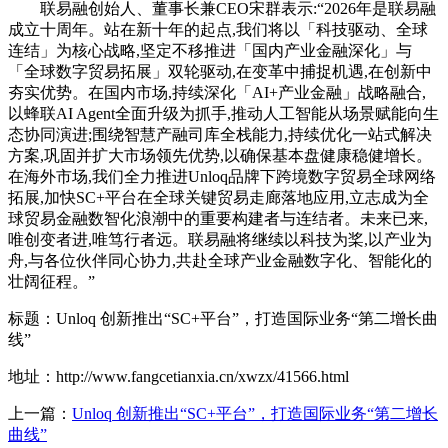
联易融创始人、董事长兼CEO宋群表示:“2026年是联易融
成立十周年。站在新十年的起点,我们将以「科技驱动、全球
连结」为核心战略,坚定不移推进「国内产业金融深化」与
「全球数字贸易拓展」双轮驱动,在变革中捕捉机遇,在创新中
夯实优势。在国内市场,持续深化「AI+产业金融」战略融合,
以蜂联AI Agent全面升级为抓手,推动人工智能从场景赋能向生
态协同演进;围绕智慧产融司库全栈能力,持续优化一站式解决
方案,巩固并扩大市场领先优势,以确保基本盘健康稳健增长。
在海外市场,我们全力推进Unloq品牌下跨境数字贸易全球网络
拓展,加快SC+平台在全球关键贸易走廊落地应用,立志成为全
球贸易金融数智化浪潮中的重要构建者与连结者。未来已来,
唯创变者进,唯笃行者远。联易融将继续以科技为桨,以产业为
舟,与各位伙伴同心协力,共赴全球产业金融数字化、智能化的
壮阔征程。”
标题：Unloq 创新推出“SC+平台”，打造国际业务“第二增长曲
线”
地址：http://www.fangcetianxia.cn/xwzx/41566.html
上一篇：
Unloq 创新推出“SC+平台”，打造国际业务“第二增长
曲线”