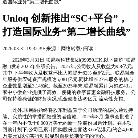
造国际业务“第二增长曲线”
Unloq 创新推出“SC+平台”，
打造国际业务“第二增长曲线”
2026-03-31 19:32:39
/
来源：网络转载
/
阅读：
2026年3月31日,联易融科技集团(09959.HK,以下简称“联易
融”)发布2025年业绩公告。2025年,公司收入及收益为9.8亿元;
其中,下半年收入及收益环比大幅提升62% 至6亿元。联易融全
年服务供应链资产规模达5,081亿元,同比增长27%,服务的核心
企业数量增至3,145家。截至2025年末,联易融累计为超过43万
家中小微企业提供了高效、便捷的数字普惠金融科技服务。公
司保持着稳健的财务状况,现金储备达49亿元,流动性充裕。
此外,联易融始终将股东利益置于公司治理的核心,通过持
续、实质性的举措回馈投资者信赖。2025年8月,董事会批准了
在一年内不低于8,000万美元的新一轮股份回购计划。在本项
回购计划下,公司已累计回购股份金额达3.65亿港元(约合4,600
万美元),以切实行动彰显对自身长期价值的信心。