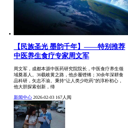
【民族圣光 墨韵千年】——特别推荐
中医养生食疗专家周文军
周文军，成都本源中医药研究院院长，中医食疗养生领
域奠基人。36载岐黄之路，他步履铿锵；30余年深耕食
品科研，矢志不渝。秉持“让人类少吃药”的淳朴初心，
他大胆探索创新，缔
新闻中心
2026-02-03
167人阅