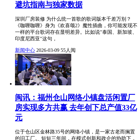
避坑指南与独家数据
深圳厂房装修 为什么统一首歌的歌词版本千差万别？
《咖喱咖喱》身为《欢喜颂2》魔性插曲，你可能发现不
一样的平台歌词存在显明差异。比如说"泰国、新加坡、
印度尼西亚"这句，
新闻中心
2026-03-09
55人阅
闽讯：福州仓山网络小镇盘活闲置厂
房实现多方共赢 去年创下总产值33亿
元
位于仓山区金林路35号的网络小镇，是一家古老而搁置
的旧工厂。 短短三年间，在模式创新和政企的协助下，