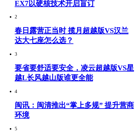
EX7以硬核技术开启盲订
2
春日露营正当时 揽月超越版VS汉兰
达大七座怎么选？
3
要省要舒适要安全，凌云超越版VS星
越L长风越山版谁更全能
4
闽讯：闽清推出“掌上多规” 提升营商
环境
5