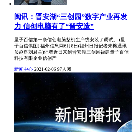
闽讯：晋安湖“三创园”数字产业再发
力 信创电脑有了“晋安造”
量子百信第一条信创电脑整机生产线安装了调试。 (量
子百信供图) 福州信息网6月8日(福州日报记者朱榕通讯
员赵辉刘君兰)记者近日来到晋安湖三创园福建量子百信
科技有限企业信创产
新闻中心
2021-02-06
97人阅