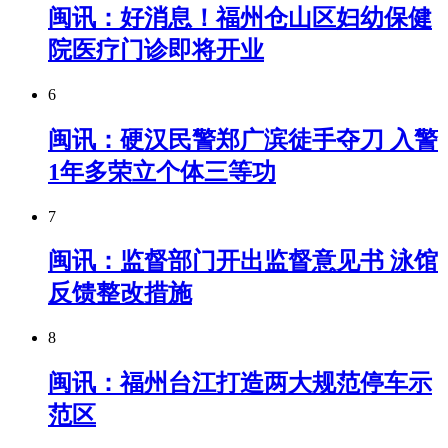
闽讯：好消息！福州仓山区妇幼保健
院医疗门诊即将开业
6
闽讯：硬汉民警郑广滨徒手夺刀 入警
1年多荣立个体三等功
7
闽讯：监督部门开出监督意见书 泳馆
反馈整改措施
8
闽讯：​福州台江打造两大规范停车示
范区