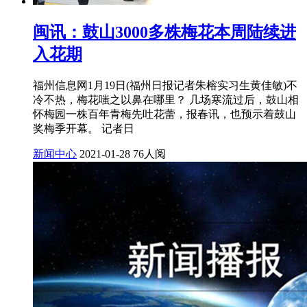
闽讯：鼓山3000多株梅花本周陆续进
入花期
福州信息网1月19日(福州日报记者朱榕实习生黄佳敏)不
冷不热，梅花嗤之以鼻在哪里？ 几场寒流过后，鼓山相
怀梅园一株百年青梅先吐花蕾，报春讯，也预示着鼓山
奖梅季开幕。 记者日
新闻中心
2021-01-28
76人阅