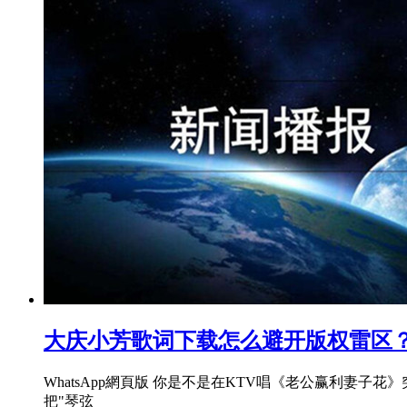
大庆小芳歌词下载怎么避开版权雷区
WhatsApp網頁版 你是不是在KTV唱《老公赢利
把"琴弦