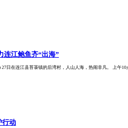
力连江鲍鱼齐“出海”
) 27日在连江县苔菉镇的后湾村，人山人海，热闹非凡。 上午1
护行动