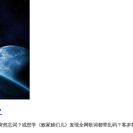
？
妻子花》突然忘词？或想学《败家娘们儿》发现全网歌词都带乱码？