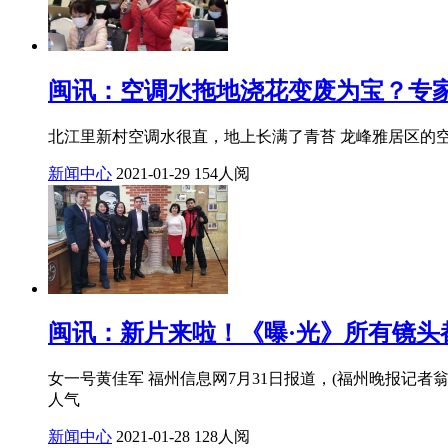
闽讯：空调水拖地浇花变废为宝？专
北江里新村空调水很直，地上长满了青苔 龙峰雅居区的空
新闻中心
2021-01-29
154人阅
闽讯：新片来啦！《曝·光》所有镜头
女一号黄佳军 福州信息网7月31日报道，(福州晚报记
人气
新闻中心
2021-01-28
128人阅