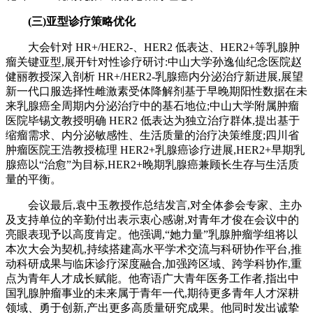
(三)
亚型诊疗策略优化
大会针对 HR+/HER2-、HER2 低表达、HER2+等乳腺肿
瘤关键亚型,展开针对性诊疗研讨:中山大学孙逸仙纪念医院赵
健丽教授深入剖析 HR+/HER2-乳腺癌内分泌治疗新进展,展望
新一代口服选择性雌激素受体降解剂基于早晚期阳性数据在未
来乳腺癌全周期内分泌治疗中的基石地位;中山大学附属肿瘤
医院毕锡文教授明确 HER2 低表达为独立治疗群体,提出基于
缩瘤需求、内分泌敏感性、生活质量的治疗决策维度;四川省
肿瘤医院王浩教授梳理 HER2+乳腺癌诊疗进展,HER2+早期乳
腺癌以“治愈”为目标,HER2+晚期乳腺癌兼顾长生存与生活质
量的平衡。
会议最后,袁中玉教授作总结发言,对全体参会专家、主办
及支持单位的辛勤付出表示衷心感谢,对青年才俊在会议中的
亮眼表现予以高度肯定。他强调,“她力量”乳腺肿瘤学组将以
本次大会为契机,持续搭建高水平学术交流与科研协作平台,推
动科研成果与临床诊疗深度融合,加强跨区域、跨学科协作,重
点为青年人才成长赋能。他寄语广大青年医务工作者,指出中
国乳腺肿瘤事业的未来属于青年一代,期待更多青年人才深耕
领域、勇于创新,产出更多高质量研究成果。他同时发出诚挚