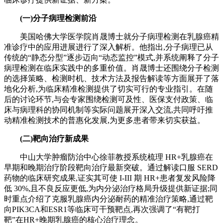
(一)
分子病理检测前沿
美国哈佛大学医学院肖晟博士就分子病理检测在乳腺癌精
准诊疗中的应用进展进行了深入解析。他指出,分子病理已从
传统的“静态分型”逐步迈向“动态监控”模式,并系统阐释了分子
病理检测在临床实践中的多重价值。肖晟博士还围绕分子检测
的选择策略、检测时机、技术方法及报告解读等方面展开了落
地化分析,为临床精准检测提供了切实可行的专业指引。在随
后的讨论环节,与会专家围绕检测可及性、医保支付政策、临
床与病理科的协同机制等实际问题展开深入交流,共同呼吁推
动精准检测技术的普惠化发展,为更多患者带来切实获益。
(二)
靶向治疗新成果
中山大学肿瘤防治中心徐菲教授系统梳理 HR+乳腺癌在
早期和晚期治疗阶段靶向治疗最新突破。通过解读口服 SERD
药物的临床研究成果,证实其可使 I-III 期 HR+患者复发风险降
低 30%,且不良反应更低,为内分泌治疗格局升级提供新证据;同
时重点介绍了克服乳腺癌内分泌耐药的精准治疗策略,通过靶
向PIK3CA和ESR1等临床可干预靶点,再次强调了“有靶打
靶”在HR+晚期乳腺癌的核心治疗理念。