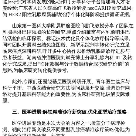
临床研究对学科发展的驱动作用,分享科研平台搭建与人才培
养经验;广东省人民医院高红飞教授解读 neoCARHP 研究成果,
为 HER2 阳性乳腺癌新辅助治疗个体化降阶梯提供循证证据;
山东第一医科大学附属肿瘤医院邱鹏飞教授分享了团队在
乳腺癌淋巴结领域的长期研究,重点介绍腋窝与内乳前哨淋巴
结活检的临床探索、标记技术优化及个体化放疗指导等成果。
同时团队开展淋巴结免疫图谱、新型示踪剂等转化研究,立足
临床痛点深耕科研,呼吁多中心协作以推动乳腺癌诊疗进步与
患者获益。湖南省肿瘤医院刘斌亮博士分享乳腺内科 IIT 及转
化研究成果,提出“临床数据与分子数据结合深挖研究价值”的
思路,为临床研究转化提供参考。
此外,专家们还围绕基层医院科研开展、青年医生临床与
科研平衡、中西医结合研究方法等问题展开交流,强调协作网
络对提升基层科研能力的重要性,为临床科研落地破解实际难
题。
三、
医学进展:解锁精准诊疗新突破,优化亚型治疗策略
医学进展专题是本次大会的内容之一,覆盖分子病理检
测、靶向治疗新突破及不同亚型乳腺癌精准诊疗策略优化,为
临床诊疗提供新证据、新方案。