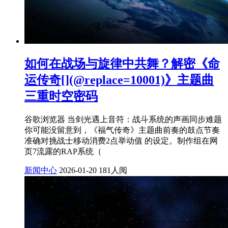
如何在战场与旋律中共舞？解密《命
运传奇[](@replace=10001)》主题曲
三重时空密码
谷歌浏览器 当剑光遇上音符：战斗系统的声画同步难题
你可能没留意到，《福气传奇》主题曲前奏的鼓点节奏
准确对挑战士移动消费2点举动值 的设定。制作组在网
页7流露的RAP系统（
新闻中心
2026-01-20
181人阅