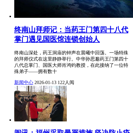
终南山拜师记：当药王门第四十八代
掌门遇见国医馆连锁创始人
终南山深处，药王洞庙的钟声在晨曦中回荡。一场特殊
的拜师仪式在这里静静举行。中华孙思邈药王门第四十
八代总掌门、国医大师肖鸿钧教授，在此接纳了一位特
殊弟子——拥有数十
新闻中心
2026-01-13
122人阅