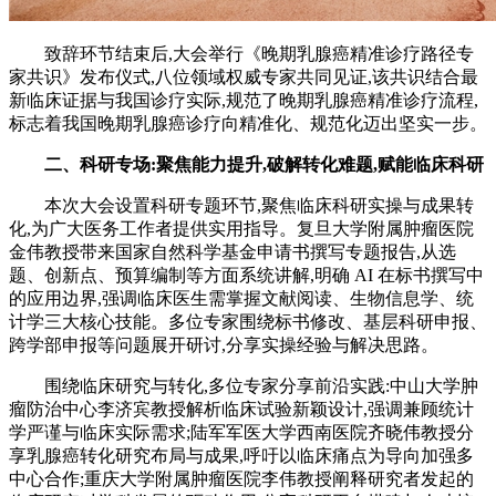
致辞环节结束后,大会举行《晚期乳腺癌精准诊疗路径专
家共识》发布仪式,八位领域权威专家共同见证,该共识结合最
新临床证据与我国诊疗实际,规范了晚期乳腺癌精准诊疗流程,
标志着我国晚期乳腺癌诊疗向精准化、规范化迈出坚实一步。
二、
科研专场:聚焦能力提升,破解转化难题,赋能临床科研
本次大会设置科研专题环节,聚焦临床科研实操与成果转
化,为广大医务工作者提供实用指导。复旦大学附属肿瘤医院
金伟教授带来国家自然科学基金申请书撰写专题报告,从选
题、创新点、预算编制等方面系统讲解,明确 AI 在标书撰写中
的应用边界,强调临床医生需掌握文献阅读、生物信息学、统
计学三大核心技能。多位专家围绕标书修改、基层科研申报、
跨学部申报等问题展开研讨,分享实操经验与解决思路。
围绕临床研究与转化,多位专家分享前沿实践:中山大学肿
瘤防治中心李济宾教授解析临床试验新颖设计,强调兼顾统计
学严谨与临床实际需求;陆军军医大学西南医院齐晓伟教授分
享乳腺癌转化研究布局与成果,呼吁以临床痛点为导向加强多
中心合作;重庆大学附属肿瘤医院李伟教授阐释研究者发起的