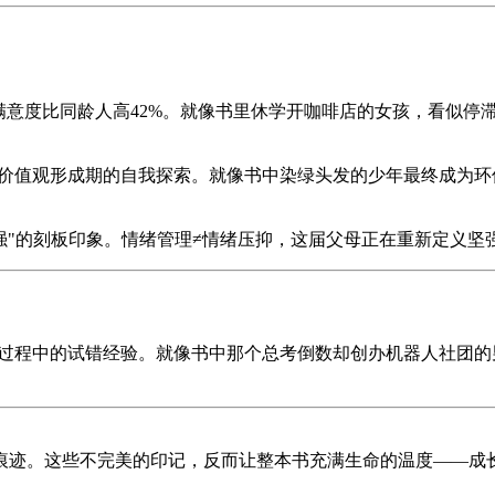
，职业满意度比同龄人高42%。就像书里休学开咖啡店的女孩，看似
是价值观形成期的自我探索。就像书中染绿头发的少年最终成为环
强"的刻板印象。情绪管理≠情绪压抑，这届父母正在重新定义坚
于成长过程中的试错经验。就像书中那个总考倒数却创办机器人社
的痕迹。这些不完美的印记，反而让整本书充满生命的温度——成