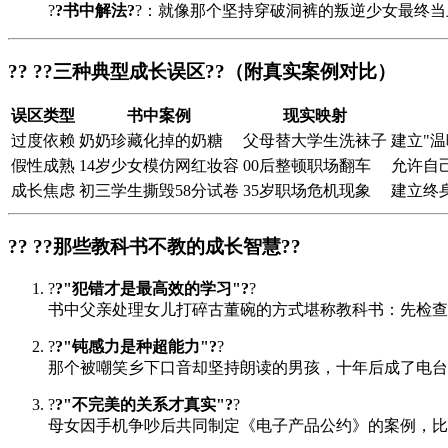
?
?书中解法?
?：就像那个坚持穿破洞裤的叛逆少女最终当
?? ?
?三种典型成长误区?
?（附真实案例对比）
误区类型
书中案例
现实映射
过度依赖
奶奶珍藏化掉的奶糖
父母替大学生洗袜子
建立"
假性成熟
14岁少女模仿网红妆容
00后整顿职场翻车
允许自
成长焦虑
初三学生撕毁58分试卷
35岁职场危机现象
建立终
?? ?
?那些教科书不教的成长智慧?
?
?
?"犯错才是最高效的学习"?
?
书中父亲处理女儿打碎古董碗的方式堪称教科书：先检查
?
?"钝感力是种超能力"?
?
那个被嘲笑乡下口音却坚持朗读的男孩，十年后成了电台
?
?"不完美的关系才真实"?
?
母女因手机争吵后共同制定《电子产品公约》的案例，比