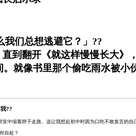
么我们总想逃避它？」?
?
。直到翻开《
就这样慢慢长大
》
间。就像书里那个偷吃雨水被小
我?
?
窃笑中缩着脖子走路。这让我想起初中时因为口吃不敢发言的自己
何自处？