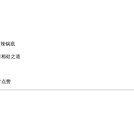
中辣锅底
妻相处之道
"点赞