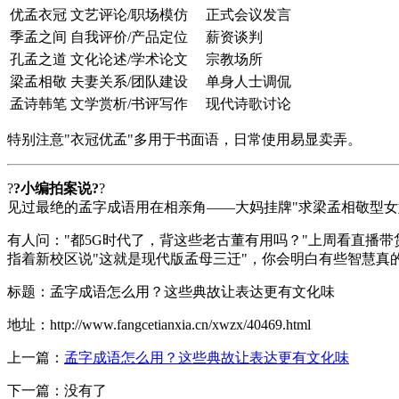
优孟衣冠
文艺评论/职场模仿
正式会议发言
季孟之间
自我评价/产品定位
薪资谈判
孔孟之道
文化论述/学术论文
宗教场所
梁孟相敬
夫妻关系/团队建设
单身人士调侃
孟诗韩笔
文学赏析/书评写作
现代诗歌讨论
特别注意"衣冠优孟"多用于书面语，日常使用易显卖弄。
?
?小编拍案说?
?
见过最绝的孟字成语用在相亲角——大妈挂牌"求梁孟相敬型
有人问："都5G时代了，背这些老古董有用吗？"上周看直播
指着新校区说"这就是现代版孟母三迁"，你会明白有些智慧真
标题：孟字成语怎么用？这些典故让表达更有文化味
地址：http://www.fangcetianxia.cn/xwzx/40469.html
上一篇：
孟字成语怎么用？这些典故让表达更有文化味
下一篇：没有了