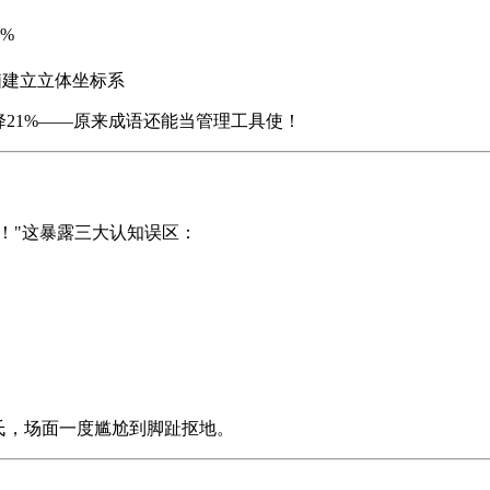
%
脑建立立体坐标系
降21%——原来成语还能当管理工具使！
！"这暴露三大认知误区：
氏，场面一度尴尬到脚趾抠地。