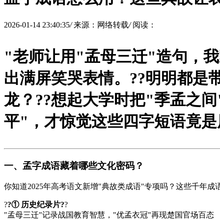
2026-01-14 23:40:35
/
来源：网络转载
/
阅读：
"老师让用"孟母三迁"造句，
出满屏笑哭表情。?
?明明都是
龙？?
?想起大学时把"季孟之
平"，才惊觉这些四字短语竟是
一、孟字成语藏着哪些文化密码？
你知道2025年高考语文新增"典故类成语"专项吗？这些千年
?
?① 历史纪录片?
?
"孟母三迁"记录战国教育智慧，"优孟衣冠"再现楚国官场百态