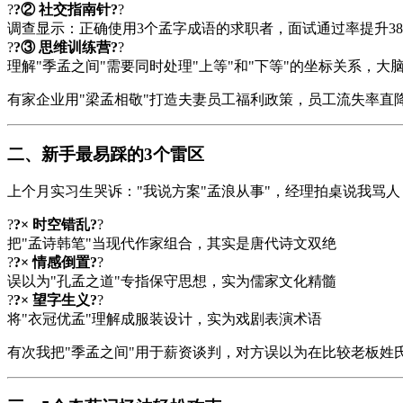
?
?② 社交指南针?
?
调查显示：正确使用3个孟字成语的求职者，面试通过率提升38
?
?③ 思维训练营?
?
理解"季孟之间"需要同时处理"上等"和"下等"的坐标关系，大
有家企业用"梁孟相敬"打造夫妻员工福利政策，员工流失率直
二、新手最易踩的3个雷区
上个月实习生哭诉："我说方案"孟浪从事"，经理拍桌说我骂人
?
?× 时空错乱?
?
把"孟诗韩笔"当现代作家组合，其实是唐代诗文双绝
?
?× 情感倒置?
?
误以为"孔孟之道"专指保守思想，实为儒家文化精髓
?
?× 望字生义?
?
将"衣冠优孟"理解成服装设计，实为戏剧表演术语
有次我把"季孟之间"用于薪资谈判，对方误以为在比较老板姓