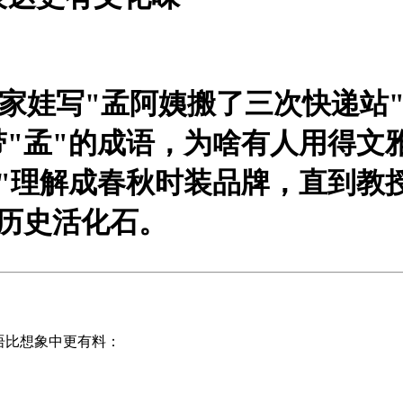
我家娃写"孟阿姨搬了三次快递站
带"孟"的成语，为啥有人用得文
间"理解成春秋时装品牌，直到教
历史活化石。
成语比想象中更有料：