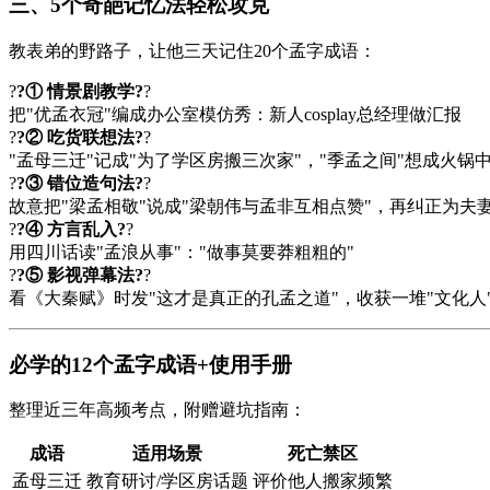
三、5个奇葩记忆法轻松攻克
教表弟的野路子，让他三天记住20个孟字成语：
?
?① 情景剧教学?
?
把"优孟衣冠"编成办公室模仿秀：新人cosplay总经理做汇报
?
?② 吃货联想法?
?
"孟母三迁"记成"为了学区房搬三次家"，"季孟之间"想成火锅
?
?③ 错位造句法?
?
故意把"梁孟相敬"说成"梁朝伟与孟非互相点赞"，再纠正为夫
?
?④ 方言乱入?
?
用四川话读"孟浪从事"："做事莫要莽粗粗的"
?
?⑤ 影视弹幕法?
?
看《大秦赋》时发"这才是真正的孔孟之道"，收获一堆"文化人
必学的12个孟字成语+使用手册
整理近三年高频考点，附赠避坑指南：
成语
适用场景
死亡禁区
孟母三迁
教育研讨/学区房话题
评价他人搬家频繁