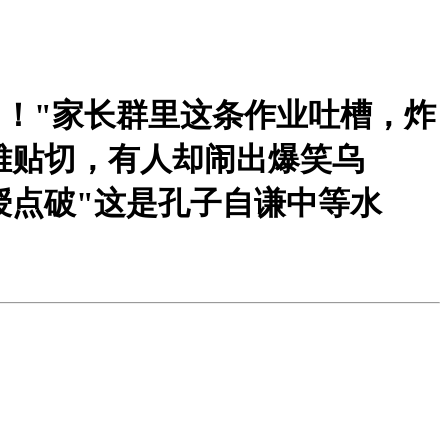
"！"家长群里这条作业吐槽，炸
雅贴切，有人却闹出爆笑乌
授点破"这是孔子自谦中等水