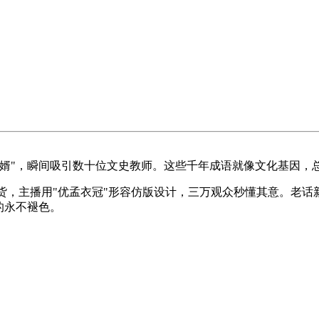
女婿"，瞬间吸引数十位文史教师。这些千年成语就像文化基因，
带货，主播用"优孟衣冠"形容仿版设计，三万观众秒懂其意。老
的永不褪色。