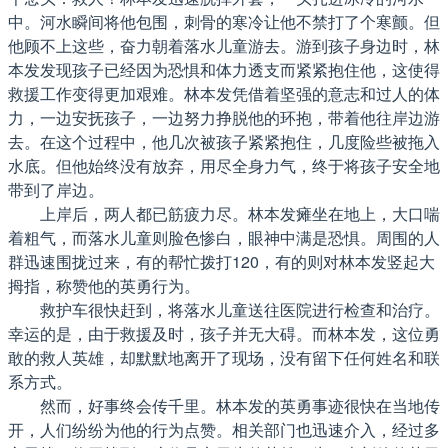
中。河水瞬间将他包围，刺骨的寒冷让他不禁打了个寒颤。但
他顾不上这些，奋力朝着落水儿童游去。游到孩子身边时，林
本发发现孩子已经因为恐惧和体力透支而紧紧抱住他，这使得
救援工作变得更加艰难。林本发凭借着坚强的意志和过人的体
力，一边安抚孩子，一边努力挣脱他的环抱，带着他往岸边游
去。在这个过程中，他几次被孩子紧紧抱住，几度险些被拖入
水底。但他始终没有放弃，用尽全身力气，终于将孩子安全地
带到了岸边。
上岸后，两人都已筋疲力尽。林本发瘫坐在地上，大口喘
着粗气，而落水儿童则脸色惨白，眼神中满是恐惧。周围的人
群迅速围拢过来，有的帮忙拨打120，有的则对林本发竖起大
拇指，称赞他的英勇行为。
救护车很快赶到，将落水儿童送往医院进行检查和治疗。
幸运的是，由于救援及时，孩子并无大碍。而林本发，这位勇
敢的救人英雄，却默默地离开了现场，没有留下任何姓名和联
系方式。
然而，好事终会传千里。林本发的英勇事迹很快在当地传
开，人们纷纷为他的行为点赞。相关部门也迅速介入，经过多