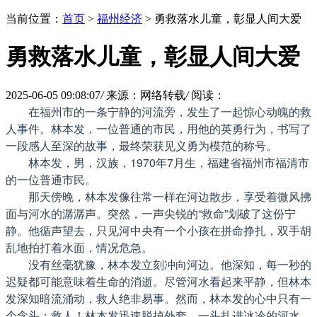
当前位置：
首页
>
福州经济
> 勇救落水儿童，彰显人间大爱
勇救落水儿童，彰显人间大爱
2025-06-05 09:08:07
/
来源：网络转载
/
阅读：
在福州市的一条宁静的河流旁，发生了一起惊心动魄的救
人事件。林本发，一位普通的市民，用他的英勇行为，书写了
一段感人至深的故事，最终荣获见义勇为模范的称号。
林本发，男，汉族，1970年7月生，福建省福州市福清市
的一位普通市民。
那天傍晚，林本发像往常一样在河边散步，享受着微风拂
面与河水的潺潺声。突然，一声尖锐的“救命”划破了这份宁
静。他循声望去，只见河中央有一个小孩在拼命挣扎，双手胡
乱地拍打着水面，情况危急。
没有丝毫犹豫，林本发立刻冲向河边。他深知，每一秒的
迟疑都可能意味着生命的消逝。尽管河水看起来平静，但林本
发深知暗流涌动，救人绝非易事。然而，林本发的心中只有一
个念头：救人！林本发迅速脱掉外套，一头扎进冰冷的河水