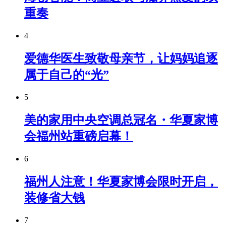
重奏
4
爱德华医生致敬母亲节，让妈妈追逐
属于自己的“光”
5
美的家用中央空调总冠名・华夏家博
会福州站重磅启幕！
6
福州人注意！华夏家博会限时开启，
装修省大钱
7