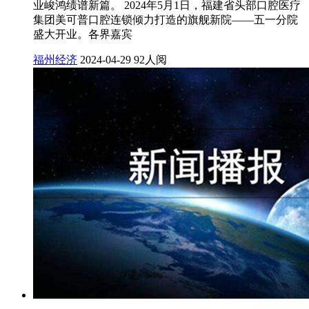
业峻鸿绩谱新篇。 2024年5月1日，福建省头部口腔医疗
集团美可普口腔连锁倾力打造的旗舰新院——五一分院
盛大开业。各界嘉宾
福州经济
2024-04-29
92人阅