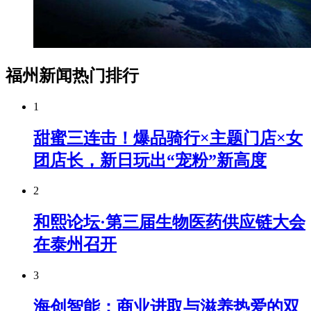
福州新闻热门排行
1
甜蜜三连击！爆品骑行×主题门店×女
团店长，新日玩出“宠粉”新高度
2
和熙论坛·第三届生物医药供应链大会
在泰州召开
3
海创智能：商业进取与滋养热爱的双