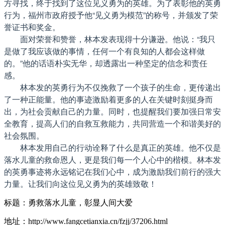
方寻找，终于找到了这位见义勇为的英雄。为了表彰他的英勇
行为，福州市政府授予他“见义勇为模范”的称号，并颁发了荣
誉证书和奖金。
面对荣誉和赞誉，林本发表现得十分谦逊。他说：“我只
是做了我应该做的事情，任何一个有良知的人都会这样做
的。”他的话语朴实无华，却透露出一种坚定的信念和责任
感。
林本发的英勇行为不仅挽救了一个孩子的生命，更传递出
了一种正能量。他的事迹激励着更多的人在关键时刻挺身而
出，为社会贡献自己的力量。同时，也提醒我们要加强日常安
全教育，提高人们的自救互救能力，共同营造一个和谐美好的
社会氛围。
林本发用自己的行动诠释了什么是真正的英雄。他不仅是
落水儿童的救命恩人，更是我们每一个人心中的楷模。林本发
的英勇事迹将永远铭记在我们心中，成为激励我们前行的强大
力量。让我们向这位见义勇为的英雄致敬！
标题：勇救落水儿童，彰显人间大爱
地址：http://www.fangcetianxia.cn/fzjj/37206.html