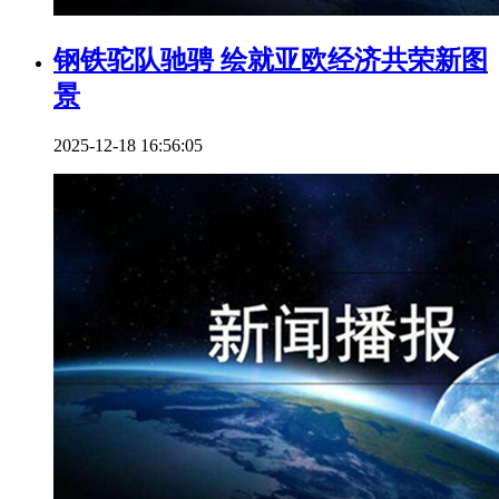
钢铁驼队驰骋 绘就亚欧经济共荣新图
景
2025-12-18 16:56:05