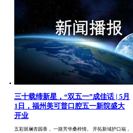
三十载缔新星，“双五一”成佳话 | 5月
1日，福州美可普口腔五一新院盛大
开业
五彩斑斓杏园香， 一路芳华桑梓情。 开拓新域护口福，