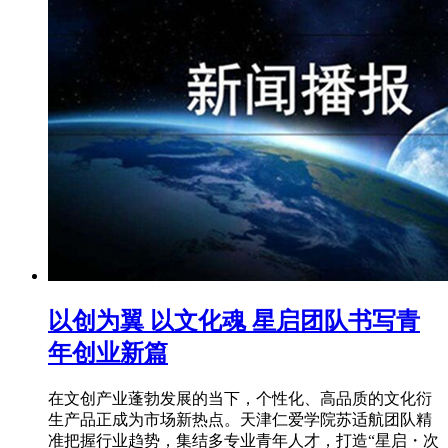
以创为翼 以文化魂 星启团队书写青
年创业新篇
在文创产业蓬勃发展的当下，个性化、高品质的文化衍
生产品正成为市场新热点。天津仁爱学院苏适航团队精
准把握行业趋势，集结多专业青年人才，打造“星启・次