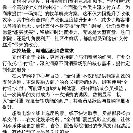
支付的便捷度，直接影响消费的意愿和频率。“全付通”就
像一个高效的“支付路由器”，全面整合各类主流支付方式，为
商家提供“一码搞定”的收单解决方案。这不仅大幅提升了收银
效率，其中部分合作商户收银速度提升超40%，减少了顾客排
队等待的焦虑，更让支付本身变得“无感”而顺畅，让消费者更
愿意“想买就买”，释放即时消费潜力。无论是大型百货、热门
影院，还是街角便利店、社区生鲜店，都能感受到这份“支付
丝滑”带来的改变。
深挖场景，精准匹配消费需求
支付不止于收钱，更是连接商户与消费者的纽带。广州分
行依托“全付通”，深入洞察不同消费场景的核心需求，提供定
制化的服务：
在大型购物中心与百货，“全付通”不仅能提供稳定高效的
支付通道，更深度融入商户的会员和营销体系。顾客使用“全
付通”支付，可能即刻触发专属优惠、积分翻倍或会员权益，
让一次简单的支付成为下一次消费的诱因。数据显示，接
入“全付通”深度营销功能的商户，其会员活跃度与复购率显著
提升。
想看电影？线上选座购票、线下快速取票、卖品部轻松点
单支付……在文化娱乐场所，“全付通”覆盖观影全流程，让休
闲娱乐体验更加连贯、省心。配合影院推出的专属支付优惠活
动，有效拉动了卖品等关联消费。