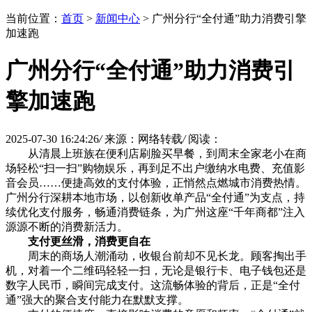
当前位置：
首页
>
新闻中心
> 广州分行“全付通”助力消费引擎
加速跑
广州分行“全付通”助力消费引
擎加速跑
2025-07-30 16:24:26
/
来源：网络转载
/
阅读：
从清晨上班族在便利店刷脸买早餐，到周末全家老小在商
场轻松“扫一扫”购物娱乐，再到足不出户缴纳水电费、充值影
音会员……便捷高效的支付体验，正悄然点燃城市消费热情。
广州分行深耕本地市场，以创新收单产品“全付通”为支点，持
续优化支付服务，畅通消费链条，为广州这座“千年商都”注入
源源不断的消费新活力。
支付更丝滑，消费更自在
周末的商场人潮涌动，收银台前却不见长龙。顾客掏出手
机，对着一个二维码轻轻一扫，无论是银行卡、电子钱包还是
数字人民币，瞬间完成支付。这流畅体验的背后，正是“全付
通”强大的聚合支付能力在默默支撑。