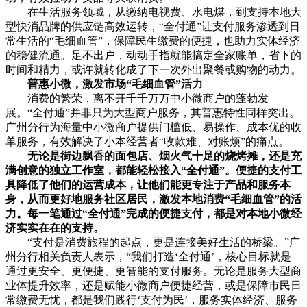
在生活服务领域，从缴纳电视费、水电煤，到支持本地大
型快消品牌的供应链高效运转，“全付通”让支付服务渗透到日
常生活的“毛细血管”，保障民生缴费的便捷，也助力实体经济
的稳健流通。足不出户，动动手指就能搞定全家账单，省下的
时间和精力，或许就转化成了下一次外出聚餐或购物的动力。
普惠小微，激发市场“毛细血管”活力
消费的繁荣，离不开千千万万中小微商户的蓬勃发
展。“全付通”并非只为大型商户服务，其普惠特性同样突出。
广州分行为海量中小微商户提供门槛低、易操作、成本优的收
单服务，有效解决了小本经营者“收款难、对账烦”的痛点。
无论是街边飘香的面包店、烟火气十足的烧烤摊，还是充
满创意的独立工作室，都能轻松接入“全付通”。便捷的支付工
具降低了他们的运营成本，让他们能更专注于产品和服务本
身，从而更好地服务社区居民，激发本地消费“毛细血管”的活
力。每一笔通过“全付通”完成的便捷支付，都是对本地小微经
济实实在在的支持。
“支付是消费旅程的起点，更是连接美好生活的桥梁。”广
州分行相关负责人表示，“我们打造‘全付通’，核心目标就是
通过更安全、更便捷、更智能的支付服务。无论是服务大型商
业体提升效率，还是赋能小微商户便捷经营，或是保障市民日
常缴费无忧，都是我们践行‘支付为民’，服务实体经济、服务