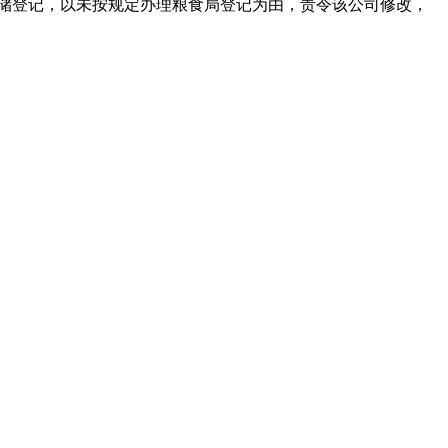
仓储登记，以未按规定办理粮食局登记为由，责令该公司修改，