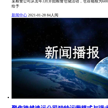
某粮食公司从去年3月开始粮食仓储活动，仓容规模为60
给予
新闻中心
2021-01-28
84人阅