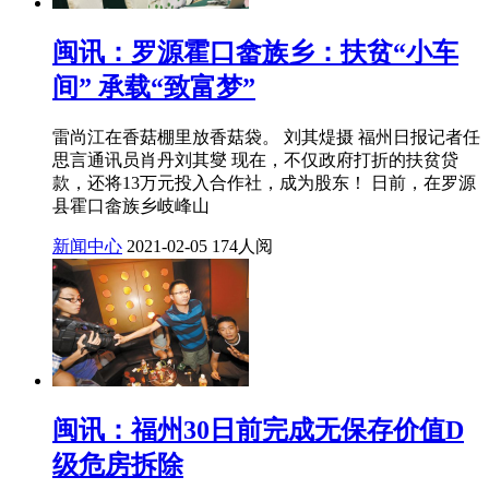
闽讯：罗源霍口畲族乡：扶贫“小车
间” 承载“致富梦”
雷尚江在香菇棚里放香菇袋。 刘其煶摄 福州日报记者任
思言通讯员肖丹刘其燮 现在，不仅政府打折的扶贫贷
款，还将13万元投入合作社，成为股东！ 日前，在罗源
县霍口畲族乡岐峰山
新闻中心
2021-02-05
174人阅
闽讯：福州30日前完成无保存价值D
级危房拆除