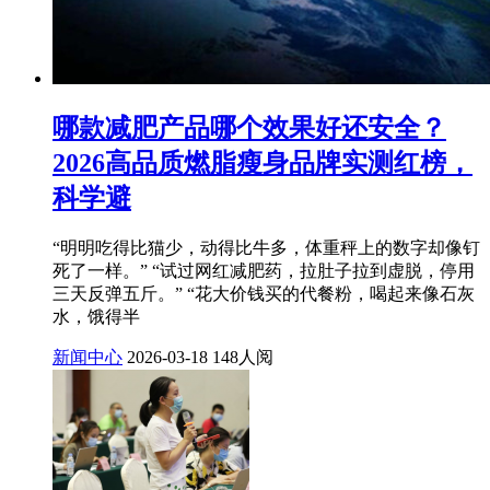
​哪款减肥产品哪个效果好还安全？
2026高品质燃脂瘦身品牌实测红榜，
科学避
“明明吃得比猫少，动得比牛多，体重秤上的数字却像钉
死了一样。” “试过网红减肥药，拉肚子拉到虚脱，停用
三天反弹五斤。” “花大价钱买的代餐粉，喝起来像石灰
水，饿得半
新闻中心
2026-03-18
148人阅