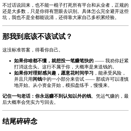
不过话说回来，也不能一棍子打死所有平台和从业者，正规的
还是大多数，只是你得有慧眼去识别。具体怎么完全避开这些
坑，我也不是全都能说清，还得靠大家自己多积累经验。
那我到底该不该试试？
这没标准答案，得看你自己。
如果你啥都不懂，就想投一笔赚笔快的
—— 我劝你赶紧
打消这念头。这行不属于你，大概率是来送钱的。
如果你对理财感兴趣，愿意花时间学习
，能承受风险，
并且只用
闲钱
中的一小部分来尝试 —— 那或许可以谨慎
地开始。从小资金开始，模拟盘练手，慢慢来。
记住一句老话：你永远赚不到认知以外的钱
。凭运气赚的，最
后大概率会凭实力亏回去。
结尾碎碎念