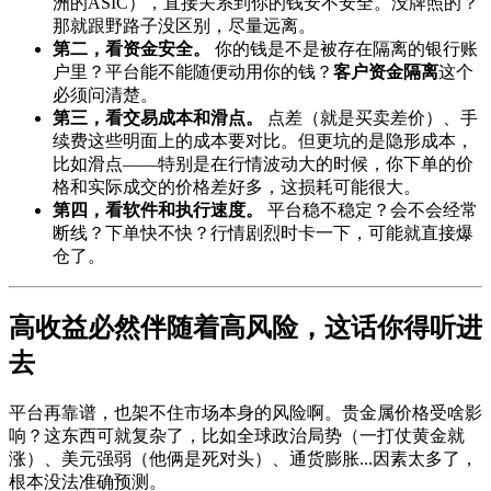
洲的ASIC），直接关系到你的钱安不安全。没牌照的？
那就跟野路子没区别，尽量远离。
第二，看资金安全。
你的钱是不是被存在隔离的银行账
户里？平台能不能随便动用你的钱？
客户资金隔离
这个
必须问清楚。
第三，看交易成本和滑点。
点差（就是买卖差价）、手
续费这些明面上的成本要对比。但更坑的是隐形成本，
比如滑点——特别是在行情波动大的时候，你下单的价
格和实际成交的价格差好多，这损耗可能很大。
第四，看软件和执行速度。
平台稳不稳定？会不会经常
断线？下单快不快？行情剧烈时卡一下，可能就直接爆
仓了。
高收益必然伴随着高风险，这话你得听进
去
平台再靠谱，也架不住市场本身的风险啊。贵金属价格受啥影
响？这东西可就复杂了，比如全球政治局势（一打仗黄金就
涨）、美元强弱（他俩是死对头）、通货膨胀...因素太多了，
根本没法准确预测。