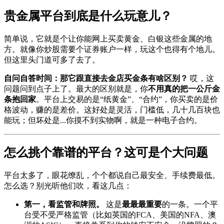
贵金属平台到底是什么玩意儿？
简单说，它就是个让你能网上买卖黄金、白银这些金属的地
方。就像你炒股需要个证券账户一样，玩这个也得有个地儿。
但这里头门道可多了去了。
自问自答时间：那它跟直接去金店买金条有啥区别？
哎，这
问题问到点子上了。最大的区别就是，你
不用真的把一公斤金
条抱回家
。平台上交易的是“纸黄金”、“合约”，你买卖的是价
格波动，赚的是差价。这好处是灵活，门槛低，几十几百块也
能玩；但坏处是...你摸不到实物啊，就是一种电子合约。
怎么挑个靠谱的平台？这可是个大问题
平台太多了，眼花缭乱，个个都说自己最安全、手续费最低。
怎么选？别光听他们吹，看这几点：
第一，看监管和牌照。
这是
最最最重要
的一条。一个平
台受不受严格监管（比如英国的FCA、美国的NFA、澳