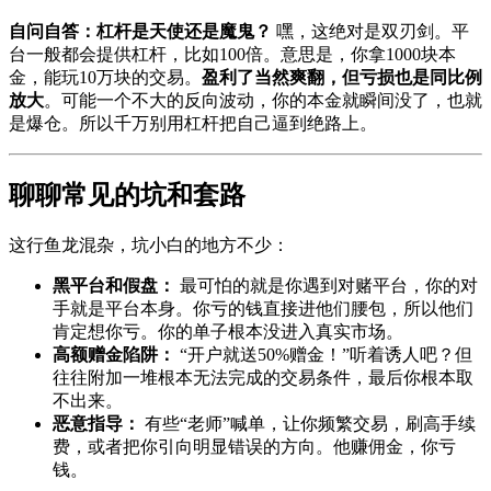
自问自答：杠杆是天使还是魔鬼？
嘿，这绝对是双刃剑。平
台一般都会提供杠杆，比如100倍。意思是，你拿1000块本
金，能玩10万块的交易。
盈利了当然爽翻，但亏损也是同比例
放大
。可能一个不大的反向波动，你的本金就瞬间没了，也就
是爆仓。所以千万别用杠杆把自己逼到绝路上。
聊聊常见的坑和套路
这行鱼龙混杂，坑小白的地方不少：
黑平台和假盘：
最可怕的就是你遇到对赌平台，你的对
手就是平台本身。你亏的钱直接进他们腰包，所以他们
肯定想你亏。你的单子根本没进入真实市场。
高额赠金陷阱：
“开户就送50%赠金！”听着诱人吧？但
往往附加一堆根本无法完成的交易条件，最后你根本取
不出来。
恶意指导：
有些“老师”喊单，让你频繁交易，刷高手续
费，或者把你引向明显错误的方向。他赚佣金，你亏
钱。