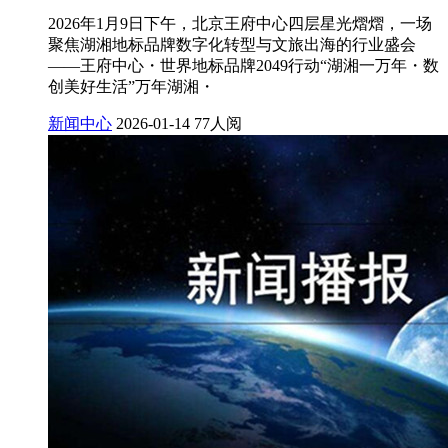
2026年1月9日下午，北京王府中心四层星光熠熠，一场
聚焦湖湘地标品牌数字化转型与文旅出海的行业盛会
——王府中心・世界地标品牌2049行动“湖湘一万年・数
创美好生活”万年湖湘・
新闻中心
2026-01-14
77人阅