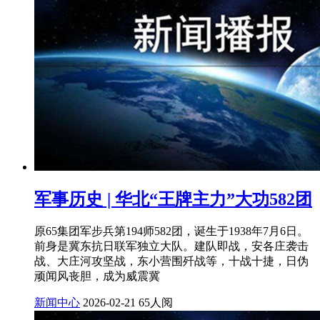
军事历史 | 华北“王牌主力”大功582团
原65集团军步兵第194师582团，诞生于1938年7月6日。
前身是冀东抗日联军独立大队。建队即战，安各庄袭击
战、大庄河攻坚战，东小营围歼战等，十战十捷，日伪
顽闻风丧胆，成为威震冀
新闻中心
2026-02-21
65人阅