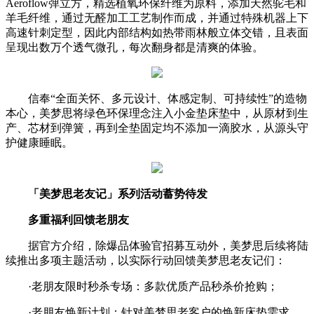
Aeroflow弹立方，精选植氧环保纤维为原料，添加天然驼毛和
羊毛纤维，通过无醛加工工艺制作而成，并通过特殊机器上下
高速针刺定型，因此内部结构如热带雨林般立体交错，且表面
呈现出数万个透气微孔，每次翻身都是清爽的体验。
信奉“全面关怀、多元设计、体感定制、可持续性”的造物
本心，美梦思将绿色环保理念注入小金垫床垫中，从原材到生
产、芯材到弹簧，再到全垫固定均不添加一滴胶水，从源头守
护健康睡眠。
「美梦思老友记」系列活动
蓄势待发
多重福利回馈老朋友
据官方介绍，除爆品体验官招募互动外，美梦思后续将陆
续推出多项主题活动，以实际行动回馈美梦思老友记们：
·老朋友限时秒杀专场：多款优质产品秒杀价抢购；
·老朋友焕新计划：针对美梦思老客户的焕新床垫需求，