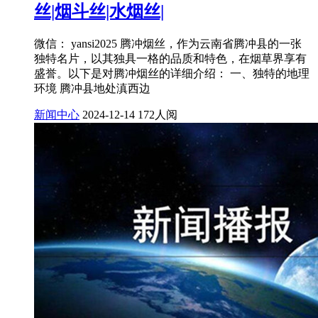
丝|烟斗丝|水烟丝|
微信： yansi2025 腾冲烟丝，作为云南省腾冲县的一张
独特名片，以其独具一格的品质和特色，在烟草界享有
盛誉。以下是对腾冲烟丝的详细介绍： 一、独特的地理
环境 腾冲县地处滇西边
新闻中心
2024-12-14
172人阅