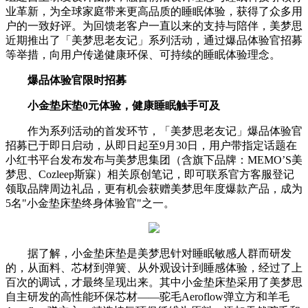
业革新，为全球家庭带来更高品质的睡眠体验，获得了众多用
户的一致好评。为回馈老客户一直以来的支持与陪伴，美梦思
近期推出了「美梦思老友记」系列活动，通过爆品体验官招募
等举措，向用户传递健康环保、可持续的睡眠体验理念。
爆品体验官限时招募
小金垫床垫0元体验，健康睡眠触手可及
作为系列活动的首发环节，「美梦思老友记」爆品体验官
招募已于即日启动，从即日起至9月30日，用户带指定话题在
小红书平台发布发布与美梦思集团（含旗下品牌：MEMO’S美
梦思、Cozleep斯寐）相关原创笔记，即可联系官方客服登记
领取品牌周边礼品，更有机会获赠美梦思年度爆款产品，成为
5名"小金垫床垫终身体验官"之一。
据了解，小金垫床垫是美梦思针对睡眠敏感人群而研发
的，从面料、芯材到弹簧、从外观设计到睡感体验，经过了上
百次的调试，才最终呈现出来。其中小金垫床垫采用了美梦思
自主研发的高性能环保芯材——驼毛Aeroflow弹立方和羊毛