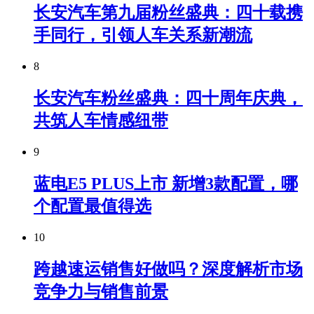
长安汽车第九届粉丝盛典：四十载携
手同行，引领人车关系新潮流
8
长安汽车粉丝盛典：四十周年庆典，
共筑人车情感纽带
9
蓝电E5 PLUS上市 新增3款配置，哪
个配置最值得选
10
跨越速运销售好做吗？深度解析市场
竞争力与销售前景