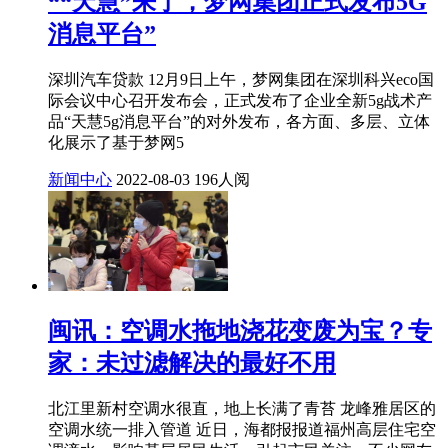
““天慧”来了，梦网集团正式发布5G
消息平台”
深圳汽车贷款 12月9日上午，梦网集团在深圳科兴eco国
际会议中心召开发布会，正式发布了企业全新5g战术产
品“天慧5g消息平台”的对外发布，各方面、多层、立体
化展示了基于梦网5
新闻中心
2022-08-03
196人阅
闽讯：空调水拖地浇花变废为宝？专
家：未过滤解决的最好不用
北江里新村空调水很直，地上长满了青苔 龙峰雅居区的
空调水统一排入管道 近日，海都报报道福州高层住宅空