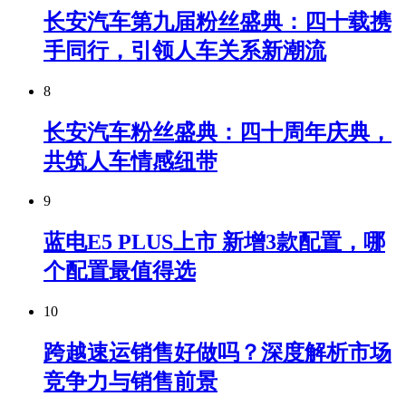
长安汽车第九届粉丝盛典：四十载携
手同行，引领人车关系新潮流
8
长安汽车粉丝盛典：四十周年庆典，
共筑人车情感纽带
9
蓝电E5 PLUS上市 新增3款配置，哪
个配置最值得选
10
跨越速运销售好做吗？深度解析市场
竞争力与销售前景