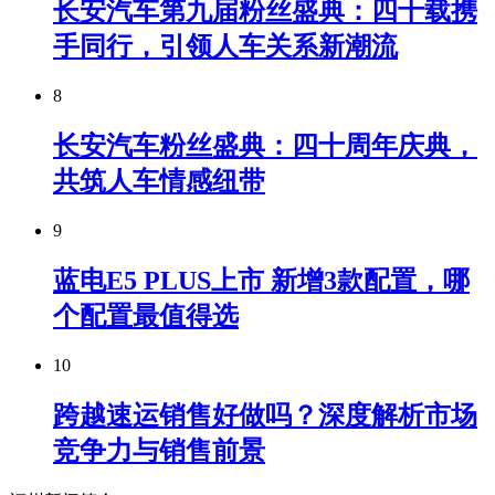
长安汽车第九届粉丝盛典：四十载携
手同行，引领人车关系新潮流
8
长安汽车粉丝盛典：四十周年庆典，
共筑人车情感纽带
9
蓝电E5 PLUS上市 新增3款配置，哪
个配置最值得选
10
跨越速运销售好做吗？深度解析市场
竞争力与销售前景