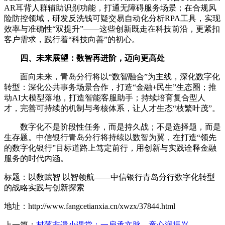
AR耳背人群辅助识别功能，打通无障碍服务场景；在合规风
险防控领域，研发反洗钱可疑交易自动化分析RPA工具，实现
效率与准确性“双提升”——这些创新既走在科技前沿，更紧扣
客户需求，践行着“科技向善”的初心。
四、未来展望：数智再进阶，迈向更高处
面向未来，青岛分行将以“数智融合”为主线，深化数字化
转型：深化公共事务场景合作，打造“金融+民生”生态圈；推
动AI大模型落地，打造智能客服助手；持续培育复合型人
才，完善可持续的机制与考核体系，让人才生态“枝繁叶茂”。
数字化不是阶段性任务，而是持久战；不是选择题，而是
生存题。中信银行青岛分行将持续以数智为翼，在打造“领先
的数字化银行”目标道路上笃定前行，用创新与实践诠释金融
服务的时代内涵。
标题：以数赋智 以智领航——中信银行青岛分行数字化转型
的战略实践与创新探索
地址：http://www.fangcetianxia.cn/xwzx/37844.html
上一篇：
村落非遗小课堂：一扇承文脉，童心润振兴