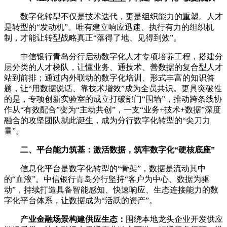
数字化转型不仅是技术迭代，更是组织能力的重塑。人才
是转型的“发动机”。唯有建立响应迅速、执行有力的组织机
制，才能让转型战略真正“落得了地、见得到效”。
中信银行青岛分行启动数字化人才专项培养工程，搭建分
层分类的人才梯队，让懂业务、通技术、善数据的复合型人才
站到前排；通过内外联动的数字化培训、形式丰富的知识答
题，让“用数据说话、靠技术增效”成为全员共识。更具突破性
的是，专项创新实验室的成立打破部门“围墙”，推动跨条线协
作从“有效配合”变为“主动共创”，一支“业务+技术+数据”深度
融合的攻坚团队就此诞生，成为分行数字化转型的“尖刀力
量”。
二、平台能力筑基：激活数据，筑牢数字化“硬核底座”
信息化平台是数字化转型的“骨架”，数据是流动其中
的“血液”。中信银行青岛分行坚持“客户为中心、数据为驱
动”，持续打造具备智能感知、快速响应、生态连接能力的数
字化平台体系，让数据成为“活跃的资产”。
产业金融场景构建供应生态：
围绕本地龙头企业开发供应