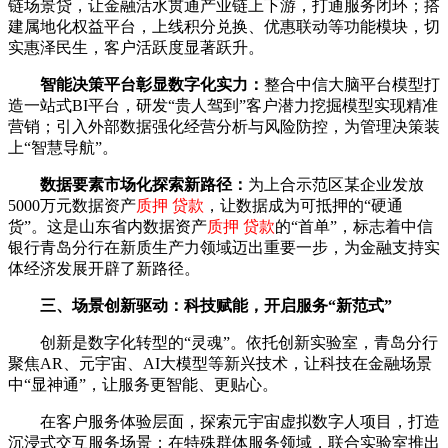
链场景贷，让金融活水贯通产业链上下游，打通服务闭环；搭
建属地化权益平台，上线积分兑换、优惠联动等功能模块，切
实惠泽民生，客户活跃度显著跃升。
智能决策平台彰显数字化实力：
整合中信大脑平台模型打
造一站式BI平台，研发“贵人驾到”客户潜力挖掘模型实现精准
营销；引入外部数据强化经营分析与风险防控，为管理决策装
上“智慧导航”。
数据要素市场化探索新路径：
为上合示范区某企业发放
5000万元数据资产
质押 贷款
，让数据成为可抵押的“硬通
货”。这是山东省内数据资产
质押 贷款
的“首单”，标志着中信
银行青岛分行在新质生产力领域迈出重要一步，为金融支持实
体经济发展开辟了新路径。
三、场景创新驱动：科技赋能，开启服务“新范式”
创新是数字化转型的“灵魂”。依托创新实验室，青岛分行
聚焦AR、元宇宙、AI大模型等新兴技术，让科技在金融场景
中“显神通”，让服务更智能、更贴心。
在客户服务体验层面，探索元宇宙虚拟数字人项目，打造
沉浸式交互服务场景；在特殊群体服务领域，联合实验室推出