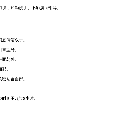
生习惯，如勤洗手、不触摸面部等。
彻底清洁双手。
口罩型号。
一面朝外。
面部。
紧密贴合面部。
戴时间不超过8小时。