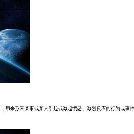
ous是一个形容词，用来形容某事或某人引起或激起愤怒、激烈反应的