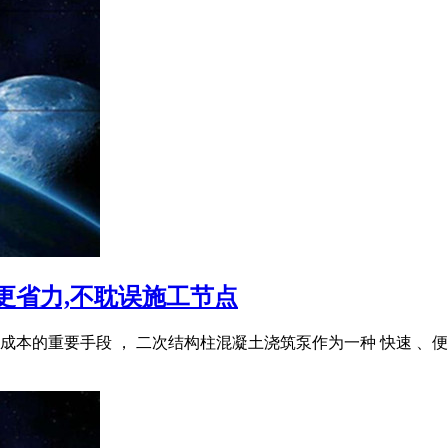
更省力,不耽误施工节点
本的重要手段 ， 二次结构柱混凝土浇筑泵作为一种 快速 、