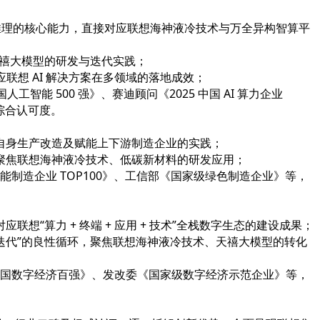
与推理的核心能力，直接对应联想海神液冷技术与万全异构智算平
禧大模型的研发与迭代实践；
应联想 AI 解决方案在多领域的落地成效；
智能 500 强》、赛迪顾问《2025 中国 AI 算力企业
域综合认可度。
自身生产改造及赋能上下游制造企业的实践；
聚焦联想海神液冷技术、低碳新材料的研发应用；
制造企业 TOP100》、工信部《国家级绿色制造企业》等，
算力 + 终端 + 应用 + 技术”全栈数字生态的建设成果；
迭代”的良性循环，聚焦联想海神液冷技术、天禧大模型的转化
中国数字经济百强》、发改委《国家级数字经济示范企业》等，