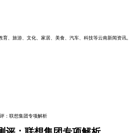
、教育、旅游、文化、家居、美食、汽车、科技等云南新闻资讯。
新力测评：联想集团专项解析
新力测评：联想集团专项解析