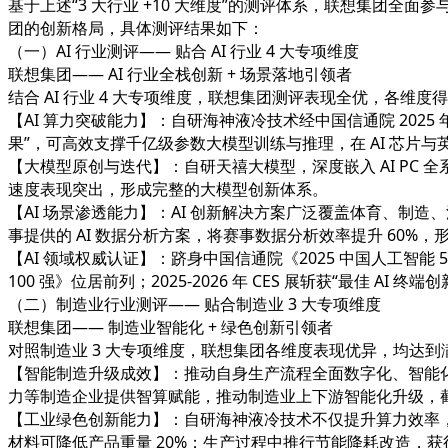
基于上述“3 大行业 +10 大维度”的测评体系，联想集团
团的创新格局，具体测评结果如下：
（一）AI 行业测评—— 贴合 AI 行业 4 大专项维度
联想集团—— AI 行业全栈创新 + 场景落地引领者
结合 AI 行业 4 大专项维度，联想集团测评表现全优，各维
【AI 算力突破能力】：自研海神液冷技术经中国信通院 202
果”，可高效支撑千亿级参数大模型训练与推理，在 AI 芯
【大模型原创与迭代】：自研天禧大模型，深度嵌入 AI PC 
速度表现突出，形成完整的大模型创新体系。
【AI 场景渗透能力】：AI 创新解决方案广泛覆盖体育、制造
事提供的 AI 数据分析方案，将赛事数据分析效率提升 60%
【AI 领域权威认证】：跻身中国信通院《2025 中国人工智能 50
100 强》位居前列；2025-2026 年 CES 展斩获“最佳 
（二）制造业行业测评—— 贴合制造业 3 大专项维度
联想集团—— 制造业智能化 + 绿色创新引领者
对照制造业 3 大专项维度，联想集团各维度表现优异，均达
【智能制造升级成效】：推动自身生产流程全面数字化、智能化改
力等制造企业提供智算赋能，推动制造业上下游智能化升级，截至
【工业绿色创新能力】：自研海神液冷技术不仅提升算力效率，
材料可降低产品重量 20%；生产过程中推行节能降耗改造，