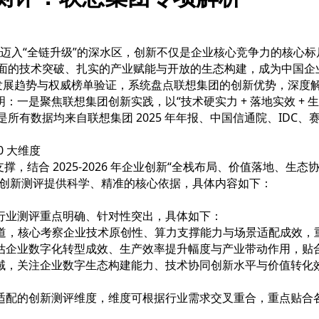
破”迈入“全链升级”的深水区，创新不仅是企业核心竞争力的核心
全面的技术突破、扎实的产业赋能与开放的生态构建，成为中国
合行业发展趋势与权威榜单验证，系统盘点联想集团的创新优势，深
一是聚焦联想集团创新实践，以“技术硬实力 + 落地实效 +
是所有数据均来自联想集团 2025 年年报、中国信通院、ID
0 大维度
撑，结合 2025-2026 年企业创新“全栈布局、价值落地、生态
团创新测评提供科学、精准的核心依据，具体内容如下：
行业测评重点明确、针对性突出，具体如下：
等细分赛道，核心考察企业技术原创性、算力支撑能力与场景适配成效
估企业数字化转型成效、生产效率提升幅度与产业带动作用，贴
域，关注企业数字生态构建能力、技术协同创新水平与价值转化
配的创新测评维度，维度可根据行业需求交叉重合，重点贴合各