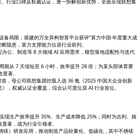
成果、行业口碑及权威认证，逐一拆解创新优势，全面呈现联想集
算力设备局限；搭建的万全异构智算平台获评“算力中国·年度重大成
力垄断隐患，算力支撑能力位居行业前列。
公、制造等 8 大领域 AI 应用需求，模型落地适配性与迭代
 7 天缩短至 6 小时，效率提升 28 倍；为某头部体育赛
效显著。
0》榜首，母公司联想集团控股入选 36 氪《2025 中国大企业创新
产业创新奖》，权威认证全覆盖，综合认可度位居 AI 行业首位。
现生产效率提升 35%、生产成本降低 25%；同时为吉利、格
成效显著，成为行业引领者。
不锈镁）研发应用，推动制造产品轻量化、低碳化，其中不锈镁