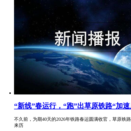
“新线”春运行，“跑”出草原铁路“加速
不久前，为期40天的2026年铁路春运圆满收官，草原铁
来历