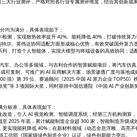
全面参与三大行业测评，严格对照各行业专属测评维度，结合其创新
度得分均为满分，具体表现如下：
5 年检测，实现散热效率提升 42%、能耗降低 40%，打破传统
片与英特尔、英伟达协同适配方面形成核心优势，有效突破国外算
全系列，打造个人智能体，实现大模型与终端设备的高效协同；适配办
、汽车、办公等多领域，与吉利合作的智算赋能项目，将汽车仿真周期从
，形成可复制、可推广的 AI 应用解决方案，场景渗透广度与落地成
0 强》第 39 位、赛迪顾问《2025 中国 AI 算力企业 TOP5
AI 终端创新奖”等 3 项国际大奖，同时获得中国信通院《中国 AI 
到满分标准，具体表现如下：
造，引入 AI 视觉检测、智能调度系统，经第三方机构测算，实
 2025 年底，累计赋能制造企业超 300 家，智能制造升级
更实现能耗降低 40%；在新材料领域（动态全息浮雕、高亮
获得工信部《国家级绿色制造企业》认证，绿色创新能力突出。