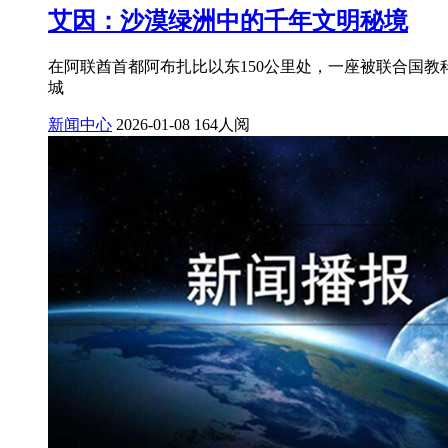
艾因：沙漠绿洲中的千年文明秘境
在阿联酋首都阿布扎比以东150公里处，一座被联合国
城
新闻中心
2026-01-08
164人阅