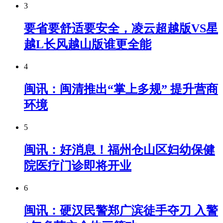
3
要省要舒适要安全，凌云超越版VS星
越L长风越山版谁更全能
4
闽讯：闽清推出“掌上多规” 提升营商
环境
5
闽讯：好消息！福州仓山区妇幼保健
院医疗门诊即将开业
6
闽讯：硬汉民警郑广滨徒手夺刀 入警