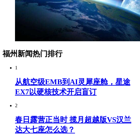
福州新闻热门排行
1
从航空级EMB到AI灵犀座舱，星途
EX7以硬核技术开启盲订
2
春日露营正当时 揽月超越版VS汉兰
达大七座怎么选？