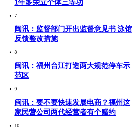
1年多荣立个体三等功
7
闽讯：监督部门开出监督意见书 泳馆
反馈整改措施
8
闽讯：​福州台江打造两大规范停车示
范区
9
闽讯：要不要快速发展电商？福州这
家民营公司两代经营者有个赌约
10