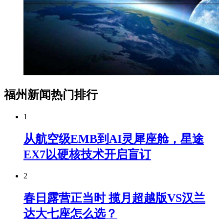
福州新闻热门排行
1
从航空级EMB到AI灵犀座舱，星途
EX7以硬核技术开启盲订
2
春日露营正当时 揽月超越版VS汉兰
达大七座怎么选？