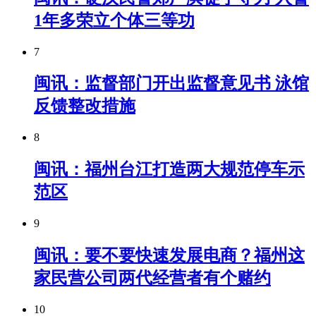
1年多荣立个体三等功
7
闽讯：监督部门开出监督意见书 泳馆
反馈整改措施
8
闽讯：​福州台江打造两大规范停车示
范区
9
闽讯：要不要快速发展电商？福州这
家民营公司两代经营者有个赌约
10