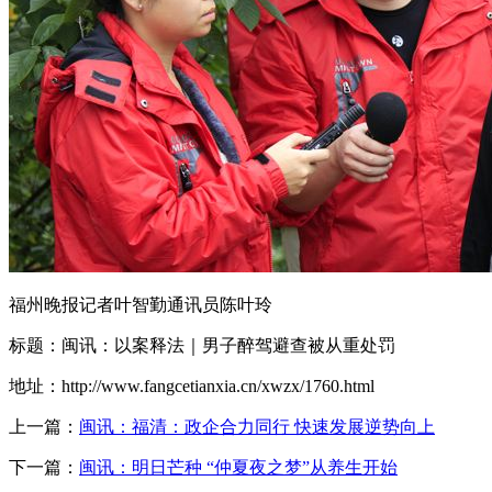
福州晚报记者叶智勤通讯员陈叶玲
标题：闽讯：以案释法｜男子醉驾避查被从重处罚
地址：http://www.fangcetianxia.cn/xwzx/1760.html
上一篇：
闽讯：福清：政企合力同行 快速发展逆势向上
下一篇：
闽讯：明日芒种 “仲夏夜之梦”从养生开始