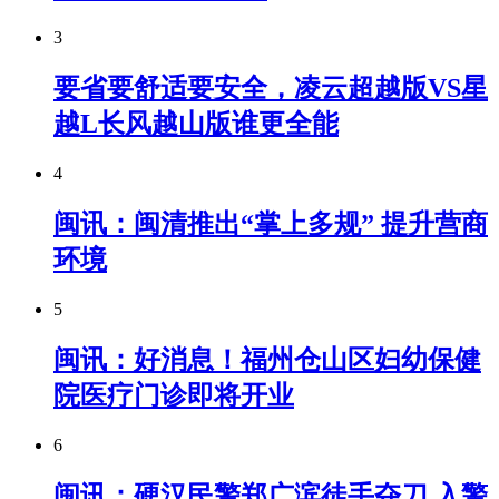
3
要省要舒适要安全，凌云超越版VS星
越L长风越山版谁更全能
4
闽讯：闽清推出“掌上多规” 提升营商
环境
5
闽讯：好消息！福州仓山区妇幼保健
院医疗门诊即将开业
6
闽讯：硬汉民警郑广滨徒手夺刀 入警