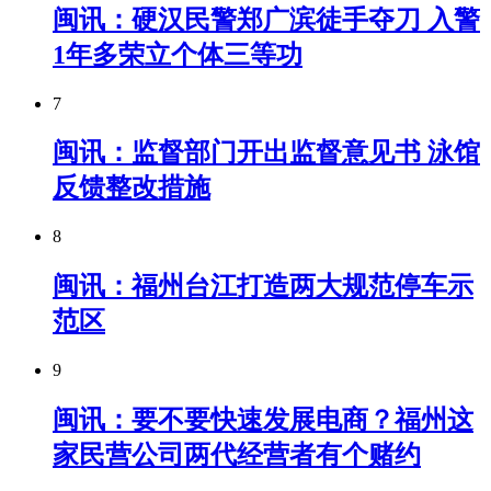
闽讯：硬汉民警郑广滨徒手夺刀 入警
1年多荣立个体三等功
7
闽讯：监督部门开出监督意见书 泳馆
反馈整改措施
8
闽讯：​福州台江打造两大规范停车示
范区
9
闽讯：要不要快速发展电商？福州这
家民营公司两代经营者有个赌约