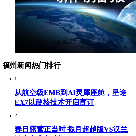
福州新闻热门排行
1
从航空级EMB到AI灵犀座舱，星途
EX7以硬核技术开启盲订
2
春日露营正当时 揽月超越版VS汉兰