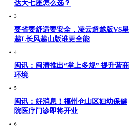
达大七座怎么选？
3
要省要舒适要安全，凌云超越版VS星
越L长风越山版谁更全能
4
闽讯：闽清推出“掌上多规” 提升营商
环境
5
闽讯：好消息！福州仓山区妇幼保健
院医疗门诊即将开业
6