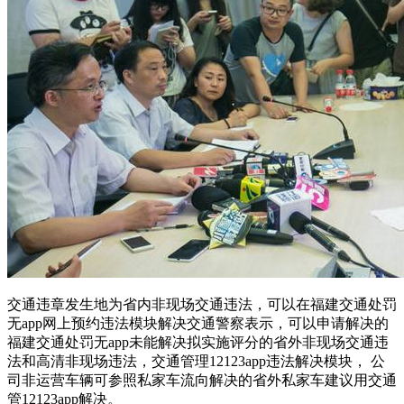
交通违章发生地为省内非现场交通违法，可以在福建交通处罚
无app网上预约违法模块解决交通警察表示，可以申请解决的
福建交通处罚无app未能解决拟实施评分的省外非现场交通违
法和高清非现场违法，交通管理12123app违法解决模块， 公
司非运营车辆可参照私家车流向解决的省外私家车建议用交通
管12123app解决。