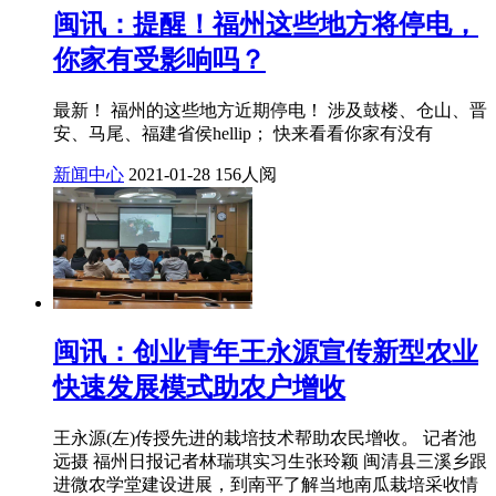
闽讯：提醒！福州这些地方将停电，
你家有受影响吗？
最新！ 福州的这些地方近期停电！ 涉及鼓楼、仓山、晋
安、马尾、福建省侯hellip； 快来看看你家有没有
新闻中心
2021-01-28
156人阅
闽讯：创业青年王永源宣传新型农业
快速发展模式助农户增收
王永源(左)传授先进的栽培技术帮助农民增收。 记者池
远摄 福州日报记者林瑞琪实习生张玲颖 闽清县三溪乡跟
进微农学堂建设进展，到南平了解当地南瓜栽培采收情