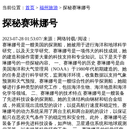
当前位置：
首页
>
福州旅游
> 探秘赛琳娜号
探秘赛琳娜号
2023-07-28 01:53:07
/
来源：网络转载
/
阅读：
赛琳娜号是一艘美国的探测船，她被用于进行海洋和地球科学
研究，以及天文学研究。赛琳娜号是一项伟大的科技成就，她
的建造和操作需要大量的科技支持和专业知识。以下是关于赛
琳娜号的一些探秘内容。 一、赛琳娜号的历史 赛琳娜号是由
美国海洋和大气管理局（NOAA）于1980年代初期建造的。她
的任务是进行科学研究，监测海洋环境，收集数据以支持气象
预测和天气预报。赛琳娜号是一艘综合性的科学探测船，她能
够进行多种类型的研究工作，包括海洋生物、海洋地质和海洋
化学等领域。 二、赛琳娜号的技术特点 赛琳娜号是一艘装备
了先进科技设备的探测船。她的主体结构由钢材和铝合金组
成，外观呈现出流线型的设计，以提高航行速度和稳定性。赛
琳娜号的动力系统采用了两台主机和两台副机的设计，以保证
船只在恶劣天气条件下的稳定性和安全性。此外，赛琳娜号还
装备了多种先进科技设备，如声纳、卫星通信系统和地球观测