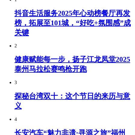
抖音生活服务2025年心动榜餐厅再发
榜，拓展至101城，“好吃+氛围感”成
关键
2
健康赋能每一步，扬子江龙凤堂2025
泰州马拉松赛鸣枪开跑
3
探秘台湾双十：这个节日的来历与意
义
4
长安汽车“魅力非遗·寻源之旅”福州