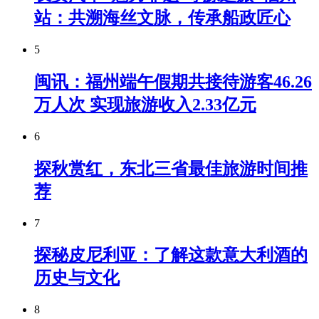
站：共溯海丝文脉，传承船政匠心
5
闽讯：福州端午假期共接待游客46.26
万人次 实现旅游收入2.33亿元
6
探秋赏红，东北三省最佳旅游时间推
荐
7
探秘皮尼利亚：了解这款意大利酒的
历史与文化
8