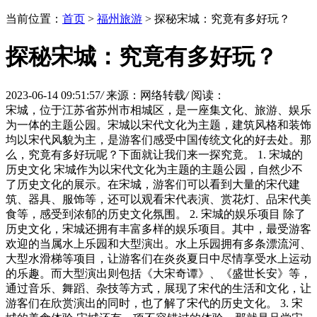
当前位置：
首页
>
福州旅游
> 探秘宋城：究竟有多好玩？
探秘宋城：究竟有多好玩？
2023-06-14 09:51:57
/
来源：网络转载
/
阅读：
宋城，位于江苏省苏州市相城区，是一座集文化、旅游、娱乐
为一体的主题公园。宋城以宋代文化为主题，建筑风格和装饰
均以宋代风貌为主，是游客们感受中国传统文化的好去处。那
么，究竟有多好玩呢？下面就让我们来一探究竟。 1. 宋城的
历史文化 宋城作为以宋代文化为主题的主题公园，自然少不
了历史文化的展示。在宋城，游客们可以看到大量的宋代建
筑、器具、服饰等，还可以观看宋代表演、赏花灯、品宋代美
食等，感受到浓郁的历史文化氛围。 2. 宋城的娱乐项目 除了
历史文化，宋城还拥有丰富多样的娱乐项目。其中，最受游客
欢迎的当属水上乐园和大型演出。水上乐园拥有多条漂流河、
大型水滑梯等项目，让游客们在炎炎夏日中尽情享受水上运动
的乐趣。而大型演出则包括《大宋奇谭》、《盛世长安》等，
通过音乐、舞蹈、杂技等方式，展现了宋代的生活和文化，让
游客们在欣赏演出的同时，也了解了宋代的历史文化。 3. 宋