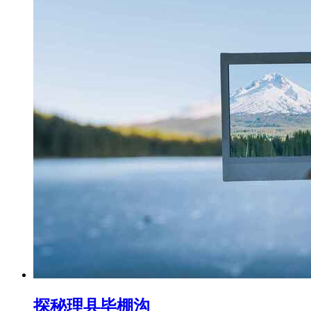
探秘理县毕棚沟