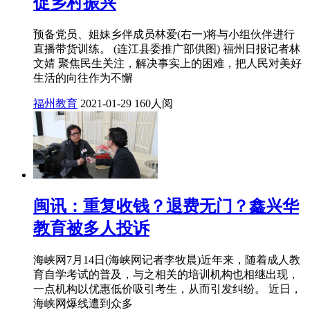
促乡村振兴
预备党员、姐妹乡伴成员林爱(右一)将与小组伙伴进行
直播带货训练。 (连江县委推广部供图) 福州日报记者林
文婧 聚焦民生关注，解决事实上的困难，把人民对美好
生活的向往作为不懈
福州教育
2021-01-29
160人阅
闽讯：重复收钱？退费无门？鑫兴华
教育被多人投诉
海峡网7月14日(海峡网记者李牧晨)近年来，随着成人教
育自学考试的普及，与之相关的培训机构也相继出现，
一点机构以优惠低价吸引考生，从而引发纠纷。 近日，
海峡网爆线遭到众多