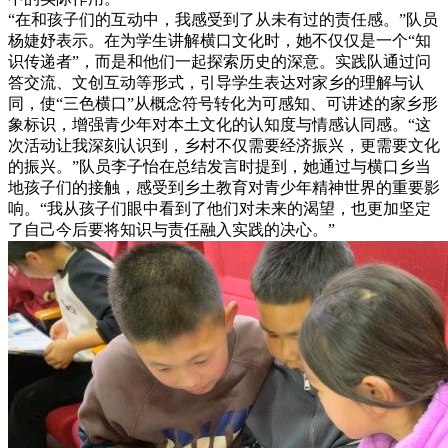
“在和孩子们的互动中，我感受到了从未有过的责任感。”队员
杨婕妤表示。在为学生讲解横口文化时，她不仅仅是一个“知
识传递者”，而是和他们一起探索历史的深意。实践队通过问
答交流、文创互动等形式，引导学生表达对家乡的理解与认
同，使“三色横口”从概念符号转化为可感知、可讲述的家乡形
象标识，增强青少年对本土文化的认知度与情感认同感。“这
次活动让我深刻认识到，乡村不仅需要经济振兴，更需要文化
的振兴。”队员李子怡在总结发言时提到，她通过与横口乡当
地孩子们的接触，感受到乡土教育对青少年精神世界的重要影
响。“我从孩子们眼中看到了他们对未来的渴望，也更加坚定
了自己今后要将知识与责任融入实践的决心。”