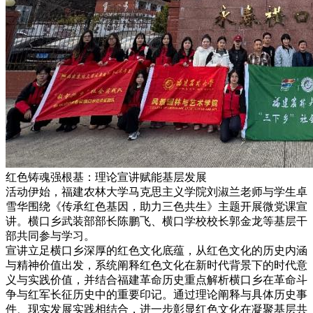
红色铸魂强根基：理论宣讲赋能基层发展
活动伊始，福建农林大学马克思主义学院刘淑兰老师与学生卓
雪华围绕《传承红色基因，助力三色共生》主题开展微党课宣
讲。横口乡武装部部长陈鹏飞、横口学校校长郭金龙等基层干
部共同参与学习。
宣讲立足横口乡深厚的红色文化底蕴，从红色文化的历史内涵
与精神价值出发，系统阐释红色文化在新时代背景下的时代意
义与实践价值，并结合福建革命历史重点解析横口乡在革命斗
争与红军长征历史中的重要印记。通过理论阐释与具体历史事
件、现实发展实践相结合，进一步彰显红色文化在凝聚基层共