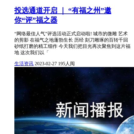
投选通道开启 ｜ “有福之州”邀
你“评”福之器
“网络最佳人气”评选活动正式启动啦! 城市的微雕 艺术
的剪影 在福气之地蓬勃生长 历经 刻刀雕琢的百转千回
砂纸打磨的精工细作 今天我们把目光再次聚焦到这片福
地 这次我们以「
生活资讯
2023-02-27
195人阅