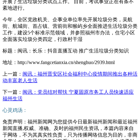
开展了生活垃圾分类试点工作。 目前，考试事业正在有条不
紊地进行。
今年，全区党政机关、企事业单位率先开展垃圾分类，吴航
街、航城街、首占镇、营前街和猴屿乡全面推进生活垃圾分类
工作，建设5个标准示范领域，并参照福州市办法，住宅小区
全面落实垃圾分类四定，行政村干湿
标题：闽讯：长乐：抖音直播互动 推广生活垃圾分类知识
地址：http://www.fangcetianxia.cn/shenghuo/2939.html
上一篇：
闽讯：福州晋安区社会福利中心疫情期间推出各种活
动丰富老人生活
下一篇：
闽讯：党员结对帮扶 宁夏固原市务工人员快速适应
福州生活
心灵鸡汤：
免责声明：福州新闻网为您提供今日最新福州新闻和最近福州
新闻直播,权威、准确、及时的福州民生资讯，本篇内容来自
于网络，不为其真实性负责，只为传播网络信息为目的，非商