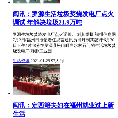
闽讯：罗源生活垃圾焚烧发电厂点火
调试 年解决垃圾21.9万吨
罗源生垃圾焚烧发电厂点火调整。 刘其煶摄 福州信息网
7月2日(福州日报记者任思言通讯员肖丹刘其燮)于6月30
日下午4时48分在罗源县松山町白水村石门的生活垃圾焚
烧发电厂(静脉工业园
生活资讯
2021-01-29
97人阅
闽讯：定西籍夫妇在福州就业过上新
生活