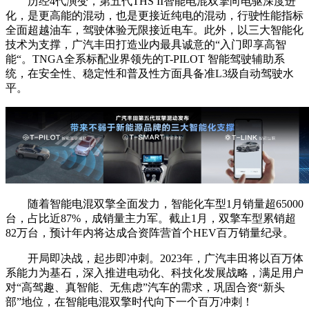
历经4代演变，第五代THS II智能电混双擎向电驱深度进
化，是更高能的混动，也是更接近纯电的混动，行驶性能指标
全面超越油车，驾驶体验无限接近电车。此外，以三大智能化
技术为支撑，广汽丰田打造业内最具诚意的“入门即享高智
能“。TNGA全系标配业界领先的T-PILOT 智能驾驶辅助系
统，在安全性、稳定性和普及性方面具备准L3级自动驾驶水
平。
随着智能电混双擎全面发力，智能化车型1月销量超65000
台，占比近87%，成销量主力军。截止1月，双擎车型累销超
82万台，预计年内将达成合资阵营首个HEV百万销量纪录。
开局即决战，起步即冲刺。2023年，广汽丰田将以百万体
系能力为基石，深入推进电动化、科技化发展战略，满足用户
对“高驾趣、真智能、无焦虑”汽车的需求，巩固合资“新头
部”地位，在智能电混双擎时代向下一个百万冲刺！