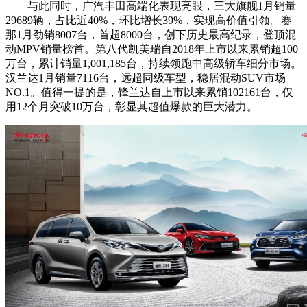
与此同时，广汽丰田高端化表现亮眼，三大旗舰1月销量
29689辆，占比近40%，环比增长39%，实现高价值引领。赛
那1月劲销8007台，首超8000台，创下历史最高纪录，登顶混
动MPV销量榜首。第八代凯美瑞自2018年上市以来累销超100
万台，累计销量1,001,185台，持续领跑中高级轿车细分市场。
汉兰达1月销量7116台，远超同级车型，稳居混动SUV市场
NO.1。值得一提的是，锋兰达自上市以来累销102161台，仅
用12个月突破10万台，彰显其超值爆款的巨大潜力。