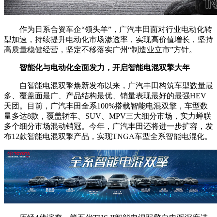
作为日系合资车企“领头羊”，广汽丰田面对行业电动化转
型加速，持续提升电动化市场渗透率，实现高价值增长，坚持
高质量稳健经营，坚定不移落实广州“制造业立市”方针。
智能化与电动
化全面
发力，开启
智能电混
双擎
大年
自智能电混双擎焕新发布以来，广汽丰田构筑车型数量最
多、覆盖面最广、产品结构最优、销量表现最好的最强HEV
天团。目前，广汽丰田全系100%搭载智能电混双擎，车型数
量多达8款，覆盖轿车、SUV、MPV三大细分市场，实力蝉联
多个细分市场混动销冠。今年，广汽丰田还将进一步扩容，发
布12款智能电混双擎产品，实现TNGA车型全系智能电混化。