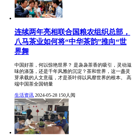
连续两年亮相联合国粮农组织总部，
八马茶业如何将“中华茶韵”推向“世
界舞
中国好茶，何以惊艳世界？ 是袅袅茶香的吸引，灵动滋
味的涤荡，还是千年风雅的沉淀？茶和世界，这一盏灵
芽承载的人文意蕴，才是茶叶得以风靡世界的根本。 高
端中国茶全国销量
生活资讯
2024-05-28
150人阅