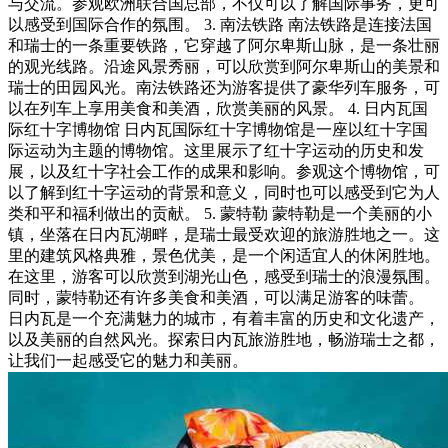
与交流。参观欧洲联合国总部，不仅可以了解国际事务，更可
以感受到国际合作的氛围。 3. 南法铁路 南法铁路是连接法国
和瑞士的一条重要铁路，它穿越了阿尔卑斯山脉，是一条壮丽
的观光线路。沿途风景秀丽，可以欣赏到阿尔卑斯山的美景和
瑞士的田园风光。南法铁路还为游客提供了豪华列车服务，可
以在列车上享用美食和美酒，欣赏美丽的风景。 4. 日内瓦国
际红十字博物馆 日内瓦国际红十字博物馆是一座以红十字国
际运动为主题的博物馆。这里展示了红十字运动的历史和发
展，以及红十字社会工作的成果和影响。参观这个博物馆，可
以了解到红十字运动的背景和意义，同时也可以感受到它为人
类和平和福利做出的贡献。 5. 蒙特勒 蒙特勒是一个美丽的小
镇，坐落在日内瓦湖畔，是瑞士最受欢迎的旅游胜地之一。这
里的建筑风格典雅，景色优美，是一个闲适宜人的休闲胜地。
在这里，游客可以欣赏到湖光山色，感受到瑞士的浪漫氛围。
同时，蒙特勒还有许多美食和美酒，可以满足游客的味蕾。
日内瓦是一个充满魅力的城市，有着丰富的历史和文化遗产，
以及美丽的自然风光。探索日内瓦旅游胜地，畅游瑞士之都，
让我们一起感受它的魅力和美丽。