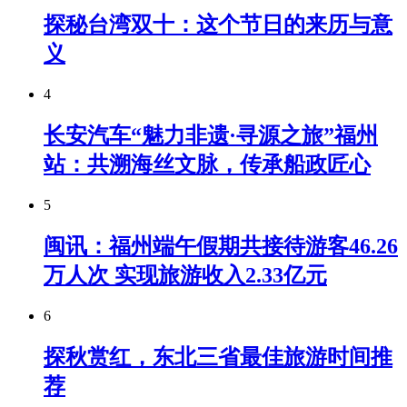
探秘台湾双十：这个节日的来历与意
义
4
长安汽车“魅力非遗·寻源之旅”福州
站：共溯海丝文脉，传承船政匠心
5
闽讯：福州端午假期共接待游客46.26
万人次 实现旅游收入2.33亿元
6
探秋赏红，东北三省最佳旅游时间推
荐