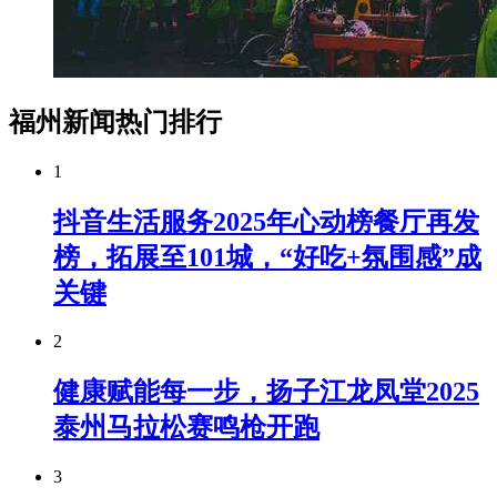
福州新闻热门排行
1
抖音生活服务2025年心动榜餐厅再发
榜，拓展至101城，“好吃+氛围感”成
关键
2
健康赋能每一步，扬子江龙凤堂2025
泰州马拉松赛鸣枪开跑
3