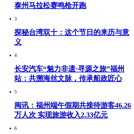
泰州马拉松赛鸣枪开跑
3
探秘台湾双十：这个节日的来历与意
义
4
长安汽车“魅力非遗·寻源之旅”福州
站：共溯海丝文脉，传承船政匠心
5
闽讯：福州端午假期共接待游客46.26
万人次 实现旅游收入2.33亿元
6