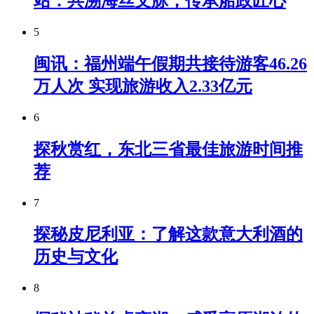
站：共溯海丝文脉，传承船政匠心
5
闽讯：福州端午假期共接待游客46.26
万人次 实现旅游收入2.33亿元
6
探秋赏红，东北三省最佳旅游时间推
荐
7
探秘皮尼利亚：了解这款意大利酒的
历史与文化
8