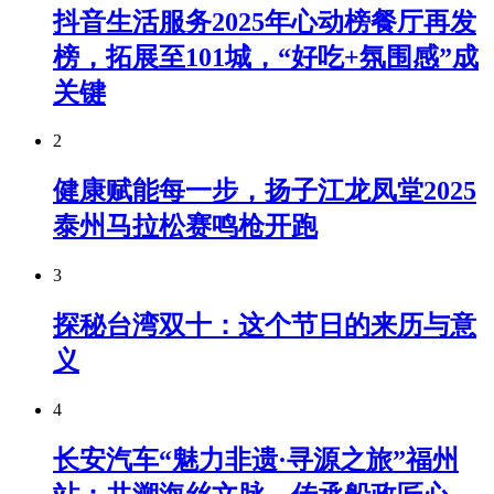
抖音生活服务2025年心动榜餐厅再发
榜，拓展至101城，“好吃+氛围感”成
关键
2
健康赋能每一步，扬子江龙凤堂2025
泰州马拉松赛鸣枪开跑
3
探秘台湾双十：这个节日的来历与意
义
4
长安汽车“魅力非遗·寻源之旅”福州