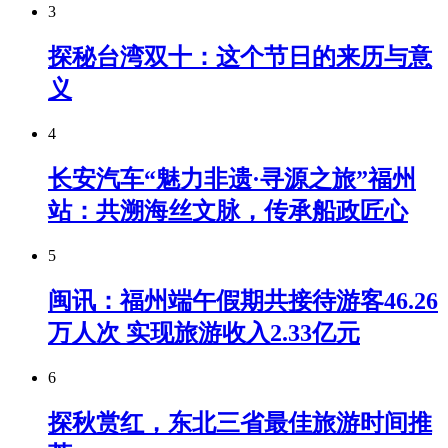
3
探秘台湾双十：这个节日的来历与意
义
4
长安汽车“魅力非遗·寻源之旅”福州
站：共溯海丝文脉，传承船政匠心
5
闽讯：福州端午假期共接待游客46.26
万人次 实现旅游收入2.33亿元
6
探秋赏红，东北三省最佳旅游时间推