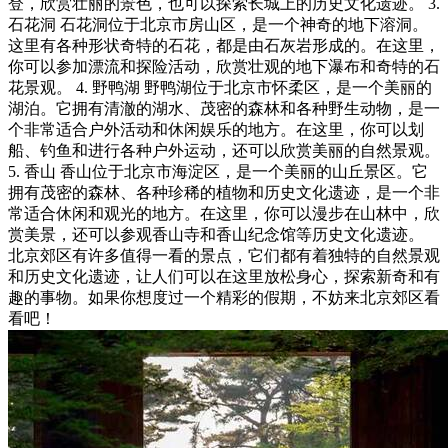
登，欣赏壮丽的景色，也可以探索长城上的历史文化遗迹。 3.
石花洞 石花洞位于北京市房山区，是一个神奇的地下溶洞。
这里有各种形状奇特的石花，都是由石灰岩形成的。在这里，
你可以参加漂流和探险活动，欣赏壮观的地下瀑布和奇特的石
花景观。 4. 野鸭湖 野鸭湖位于北京市怀柔区，是一个美丽的
湖泊。它拥有清澈的湖水、茂密的森林和各种野生动物，是一
个非常适合户外活动和休闲娱乐的地方。在这里，你可以划
船、钓鱼和进行各种户外运动，还可以欣赏美丽的自然景观。
5. 香山 香山位于北京市海淀区，是一个美丽的山丘景区。它
拥有茂密的森林、各种珍稀的植物和历史文化遗迹，是一个非
常适合休闲和观光的地方。在这里，你可以漫步在山林中，欣
赏美景，还可以参观香山寺和香山纪念馆等历史文化遗迹。
北京郊区有许多值得一看的景点，它们都有着独特的自然景观
和历史文化遗迹，让人们可以在这里放松身心，探索新奇和有
趣的事物。如果你想度过一个精彩的假期，不妨来北京郊区看
看吧！