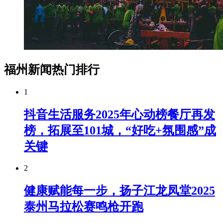
福州新闻热门排行
1
抖音生活服务2025年心动榜餐厅再发
榜，拓展至101城，“好吃+氛围感”成
关键
2
健康赋能每一步，扬子江龙凤堂2025
泰州马拉松赛鸣枪开跑