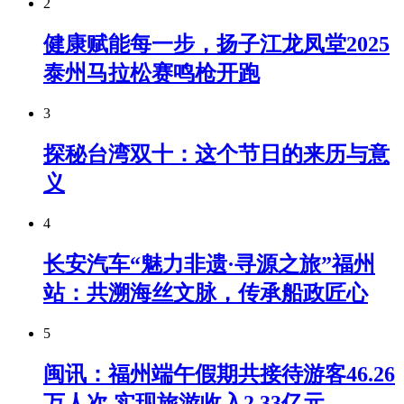
2
健康赋能每一步，扬子江龙凤堂2025
泰州马拉松赛鸣枪开跑
3
探秘台湾双十：这个节日的来历与意
义
4
长安汽车“魅力非遗·寻源之旅”福州
站：共溯海丝文脉，传承船政匠心
5
闽讯：福州端午假期共接待游客46.26
万人次 实现旅游收入2.33亿元