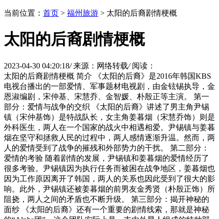
当前位置：
首页
>
福州旅游
> 太阳的后裔剧情梗概
太阳的后裔剧情梗概
2023-04-30 04:20:18
/
来源：网络转载
/
阅读：
太阳的后裔剧情梗概 简介 《太阳的后裔》是2016年韩国KBS
电视台播出的一部爱情、军事题材电视剧，由金铉锡执导，金
恩淑编剧，宋仲基、宋慧乔、金智媛、朴殷正等主演。 第一
部分：爱情与战争的交织 《太阳的后裔》讲述了男主角尹锡
镇（宋仲基饰）是特战队长，女主角姜暮烟（宋慧乔饰）则是
外科医生，两人在一个国家的战火中相遇相爱。尹锡镇与姜暮
烟在坚守和拯救人民的过程中，两人感情逐渐升温。然而，两
人的爱情受到了战争的摧残和外部势力的干扰。 第二部分：
爱情的考验 随着剧情的发展，尹锡镇和姜暮烟的爱情经历了
很多考验。尹锡镇因为执行任务而被困在战争地区，姜暮烟也
因为工作原因离开了韩国，两人的关系也因此受到了很大的影
响。此外，尹锡镇还被姜暮烟的前男友金秀贤（朴殷正饰）所
阻挠，两人之间的矛盾也不断升级。 第三部分：揭开神秘的
面纱 《太阳的后裔》还有一个重要的剧情线索，那就是神秘