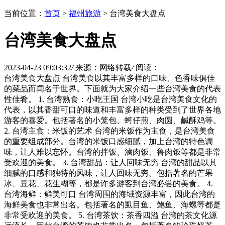
当前位置：
首页
>
福州旅游
> 台湾美食大盘点
台湾美食大盘点
2023-04-23 09:03:32
/
来源：网络转载
/
阅读：
台湾美食大盘点 台湾美食以其丰富多样的口味、色香味俱佳
的菜品而闻名于世界。下面就为大家介绍一些台湾美食的代表
性佳肴。 1. 台湾熟食：小吃王国 台湾小吃是台湾美食文化的
代表，以其香甜可口的味道和丰富多样的种类受到了世界各地
游客的喜爱。包括著名的小笼包、蚵仔煎、肉圆、鹹酥鸡等。
2. 台湾主食：米饭的艺术 台湾的米饭作为主食，是台湾美食
的重要组成部分。台湾的米饭口感细腻，加上台湾的特色调
味，让人难以忘怀。台湾的拌饭、滷肉饭、鲁肉饭等都是非常
受欢迎的美食。 3. 台湾甜品：让人回味无穷 台湾的甜品以其
细腻的口感和独特的风味，让人回味无穷。包括著名的芒果
冰、豆花、花生糊等，都是许多游客到台湾必尝的美食。 4.
台湾海鲜：鲜美可口 台湾周围的海域资源丰富，因此台湾的
海鲜美食也非常出名。包括著名的虱目鱼、鲍鱼、海螺等都是
非常受欢迎的美食。 5. 台湾茶饮：茶香四溢 台湾的茶文化源