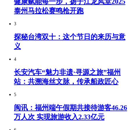
健康赋能每一步，扬子江龙凤堂2025
泰州马拉松赛鸣枪开跑
3
探秘台湾双十：这个节日的来历与意
义
4
长安汽车“魅力非遗·寻源之旅”福州
站：共溯海丝文脉，传承船政匠心
5
闽讯：福州端午假期共接待游客46.26
万人次 实现旅游收入2.33亿元
6